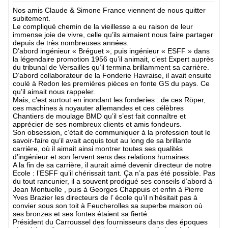
Nos amis Claude & Simone France viennent de nous quitter
subitement.
Le compliqué chemin de la vieillesse a eu raison de leur
immense joie de vivre, celle qu’ils aimaient nous faire partager
depuis de très nombreuses années.
D’abord ingénieur « Bréguet », puis ingénieur « ESFF » dans
la légendaire promotion 1956 qu’il animait, c’est Expert auprès
du tribunal de Versailles qu’il termina brillamment sa carrière.
D’abord collaborateur de la Fonderie Havraise, il avait ensuite
coulé à Redon les premières pièces en fonte GS du pays. Ce
qu’il aimait nous rappeler.
Mais, c’est surtout en inondant les fonderies : de ces Röper,
ces machines à noyauter allemandes et ces célèbres
Chantiers de moulage BMD qu’il s’est fait connaître et
apprécier de ses nombreux clients et amis fondeurs.
Son obsession, c’était de communiquer à la profession tout le
savoir-faire qu’il avait acquis tout au long de sa brillante
carrière, où il aimait ainsi montrer toutes ses qualités
d’ingénieur et son fervent sens des relations humaines.
A la fin de sa carrière, il aurait aimé devenir directeur de notre
Ecole : l’ESFF qu’il chérissait tant. Ça n’a pas été possible. Pas
du tout rancunier, il a souvent prodigué ses conseils d’abord à
Jean Montuelle , puis à Georges Chappuis et enfin à Pierre
Yves Brazier les directeurs de l’ école qu’il n’hésitait pas à
convier sous son toit à Feucherolles sa superbe maison où
ses bronzes et ses fontes étaient sa fierté.
Président du Carroussel des fournisseurs dans des époques