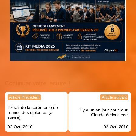
Continuer votre lecture !
Navigation
Article Précédent
Article suivant
de
Extrait de la cérémonie de
l’article
Il y a un an jour pour jour,
remise des diplômes (à
Claude écrivait ceci
suivre)
02 Oct, 2016
02 Oct, 2016