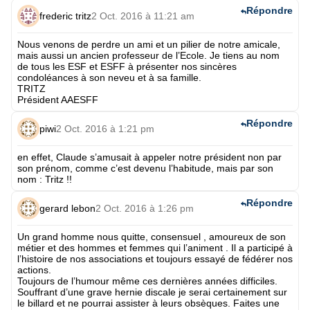
Répondre
frederic tritz
2 Oct. 2016 à 11:21 am
Nous venons de perdre un ami et un pilier de notre amicale,
mais aussi un ancien professeur de l’Ecole. Je tiens au nom
de tous les ESF et ESFF à présenter nos sincères
condoléances à son neveu et à sa famille.
TRITZ
Président AAESFF
Répondre
piwi
2 Oct. 2016 à 1:21 pm
en effet, Claude s’amusait à appeler notre président non par
son prénom, comme c’est devenu l’habitude, mais par son
nom : Tritz !!
Répondre
gerard lebon
2 Oct. 2016 à 1:26 pm
Un grand homme nous quitte, consensuel , amoureux de son
métier et des hommes et femmes qui l’animent . Il a participé à
l’histoire de nos associations et toujours essayé de fédérer nos
actions.
Toujours de l’humour même ces dernières années difficiles.
Souffrant d’une grave hernie discale je serai certainement sur
le billard et ne pourrai assister à leurs obsèques. Faites une