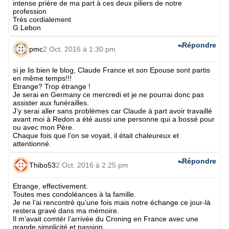
intense prière de ma part à ces deux piliers de notre
profession
Très cordialement
G.Lebon
Répondre
pmc
2 Oct. 2016 à 1:30 pm
si je lis bien le blog, Claude France et son Epouse sont partis
en même temps!!!
Etrange? Trop étrange !
Je serai en Germany ce mercredi et je ne pourrai donc pas
assister aux funérailles.
J’y serai aller sans problèmes car Claude à part avoir travaillé
avant moi à Redon a été aussi une personne qui a bossé pour
ou avec mon Père.
Chaque fois que l’on se voyait, il était chaleureux et
attentionné.
Répondre
Thibo53
2 Oct. 2016 à 2:25 pm
Etrange, effectivement.
Toutes mes condoléances à la famille.
Je ne l’ai rencontré qu’une fois mais notre échange ce jour-là
restera gravé dans ma mémoire.
Il m’avait comtér l’arrivée du Croning en France avec une
grande simplicité et passion.