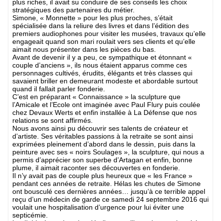
plus riches, il avait su conduire de ses conseils les choix
stratégiques des partenaires du métier.
Simone, « Monnette » pour les plus proches, s’était
spécialisée dans la reliure des livres et dans l’édition des
premiers audiophones pour visiter les musées, travaux qu’elle
engageait quand son mari roulait vers ses clients et qu’elle
aimait nous présenter dans les pièces du bas.
Avant de devenir il y a peu, ce sympathique et étonnant «
couple d’anciens », ils nous étaient apparus comme ces
personnages cultivés, érudits, élégants et très classes qui
savaient briller en demeurant modeste et abordable surtout
quand il fallait parler fonderie.
C’est en préparant « Connaissance » la sculpture que
l’Amicale et l’Ecole ont imaginée avec Paul Flury puis coulée
chez Devaux Werts et enfin installée à La Défense que nos
relations se sont affirmés.
Nous avons ainsi pu découvrir ses talents de créateur et
d’artiste. Ses véritables passions à la retraite se sont ainsi
exprimées pleinement d’abord dans le dessin, puis dans la
peinture avec ses « noirs Soulages », la sculpture, qui nous a
permis d’apprécier son superbe d’Artagan et enfin, bonne
plume, il aimait raconter ses découvertes en fonderie.
Il n’y avait pas de couple plus heureux que « les France »
pendant ces années de retraite. Hélas les chutes de Simone
ont bousculé ces dernières années… jusqu’à ce terrible appel
reçu d’un médecin de garde ce samedi 24 septembre 2016 qui
voulait une hospitalisation d’urgence pour lui éviter une
septicémie.