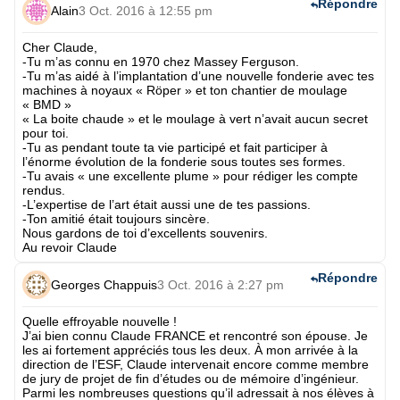
Répondre
Alain
3 Oct. 2016 à 12:55 pm
Cher Claude,
-Tu m’as connu en 1970 chez Massey Ferguson.
-Tu m’as aidé à l’implantation d’une nouvelle fonderie avec tes
machines à noyaux « Röper » et ton chantier de moulage
« BMD »
« La boite chaude » et le moulage à vert n’avait aucun secret
pour toi.
-Tu as pendant toute ta vie participé et fait participer à
l’énorme évolution de la fonderie sous toutes ses formes.
-Tu avais « une excellente plume » pour rédiger les compte
rendus.
-L’expertise de l’art était aussi une de tes passions.
-Ton amitié était toujours sincère.
Nous gardons de toi d’excellents souvenirs.
Au revoir Claude
Répondre
Georges Chappuis
3 Oct. 2016 à 2:27 pm
Quelle effroyable nouvelle !
J’ai bien connu Claude FRANCE et rencontré son épouse. Je
les ai fortement appréciés tous les deux. À mon arrivée à la
direction de l’ESF, Claude intervenait encore comme membre
de jury de projet de fin d’études ou de mémoire d’ingénieur.
Parmi les nombreuses questions qu’il adressait à nos élèves à