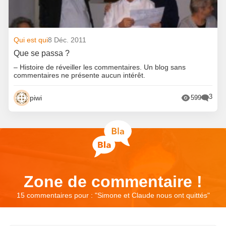
Qui est qui
8 Déc. 2011
Que se passa ?
– Histoire de réveiller les commentaires. Un blog sans
commentaires ne présente aucun intérêt.
3
piwi
599
Zone de commentaire !
15 commentaires pour : "
Simone et Claude nous ont quittés
"