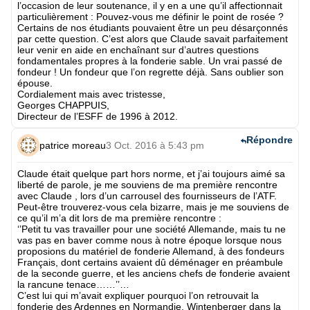
l’occasion de leur soutenance, il y en a une qu’il affectionnait
particulièrement : Pouvez-vous me définir le point de rosée ?
Certains de nos étudiants pouvaient être un peu désarçonnés
par cette question. C’est alors que Claude savait parfaitement
leur venir en aide en enchaînant sur d’autres questions
fondamentales propres à la fonderie sable. Un vrai passé de
fondeur ! Un fondeur que l’on regrette déjà. Sans oublier son
épouse.
Cordialement mais avec tristesse,
Georges CHAPPUIS,
Directeur de l’ESFF de 1996 à 2012.
Répondre
patrice moreau
3 Oct. 2016 à 5:43 pm
Claude était quelque part hors norme, et j’ai toujours aimé sa
liberté de parole, je me souviens de ma première rencontre
avec Claude , lors d’un carrousel des fournisseurs de l’ATF.
Peut-être trouverez-vous cela bizarre, mais je me souviens de
ce qu’il m’a dit lors de ma première rencontre :
‘’Petit tu vas travailler pour une société Allemande, mais tu ne
vas pas en baver comme nous à notre époque lorsque nous
proposions du matériel de fonderie Allemand, à des fondeurs
Français, dont certains avaient dû déménager en préambule
de la seconde guerre, et les anciens chefs de fonderie avaient
la rancune tenace……’’…
C’est lui qui m’avait expliquer pourquoi l’on retrouvait la
fonderie des Ardennes en Normandie, Wintenberger dans la