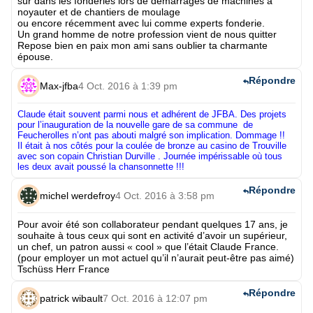
sûr dans les fonderies lors de démarrages de machines à
noyauter et de chantiers de moulage
ou encore récemment avec lui comme experts fonderie.
Un grand homme de notre profession vient de nous quitter
Repose bien en paix mon ami sans oublier ta charmante
épouse.
Répondre
Max-jfba
4 Oct. 2016 à 1:39 pm
Claude était souvent parmi nous et adhérent de JFBA. Des projets
pour l’inauguration de la nouvelle gare de sa commune de
Feucherolles n’ont pas abouti malgré son implication. Dommage !!
Il était à nos côtés pour la coulée de bronze au casino de Trouville
avec son copain Christian Durville . Journée impérissable où tous
les deux avait poussé la chansonnette !!!
Répondre
michel werdefroy
4 Oct. 2016 à 3:58 pm
Pour avoir été son collaborateur pendant quelques 17 ans, je
souhaite à tous ceux qui sont en activité d’avoir un supérieur,
un chef, un patron aussi « cool » que l’était Claude France.
(pour employer un mot actuel qu’il n’aurait peut-être pas aimé)
Tschüss Herr France
Répondre
patrick wibault
7 Oct. 2016 à 12:07 pm