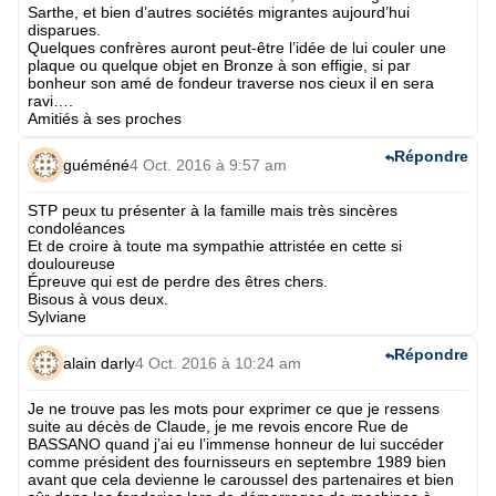
Sarthe, et bien d’autres sociétés migrantes aujourd’hui
disparues.
Quelques confrères auront peut-être l’idée de lui couler une
plaque ou quelque objet en Bronze à son effigie, si par
bonheur son amé de fondeur traverse nos cieux il en sera
ravi….
Amitiés à ses proches
Répondre
guéméné
4 Oct. 2016 à 9:57 am
STP peux tu présenter à la famille mais très sincères
condoléances
Et de croire à toute ma sympathie attristée en cette si
douloureuse
Épreuve qui est de perdre des êtres chers.
Bisous à vous deux.
Sylviane
Répondre
alain darly
4 Oct. 2016 à 10:24 am
Je ne trouve pas les mots pour exprimer ce que je ressens
suite au décès de Claude, je me revois encore Rue de
BASSANO quand j’ai eu l’immense honneur de lui succéder
comme président des fournisseurs en septembre 1989 bien
avant que cela devienne le caroussel des partenaires et bien