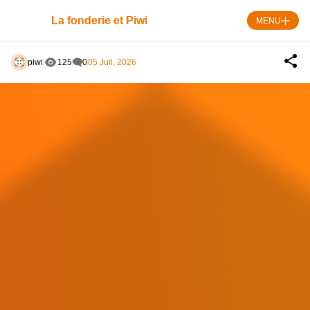
Skip
Panneau de gestion des cookies
to
La fonderie et Piwi
MENU
content
piwi
125
0
05 Juil, 2026