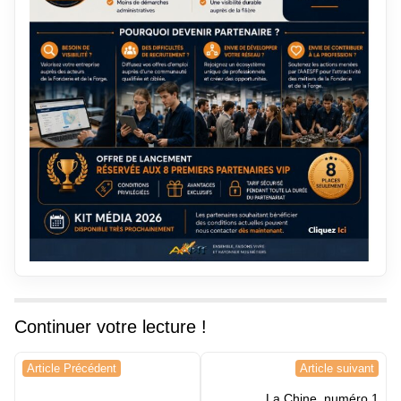
Continuer votre lecture !
Navigation
Article Précédent
Article suivant
de
La Chine, numéro 1