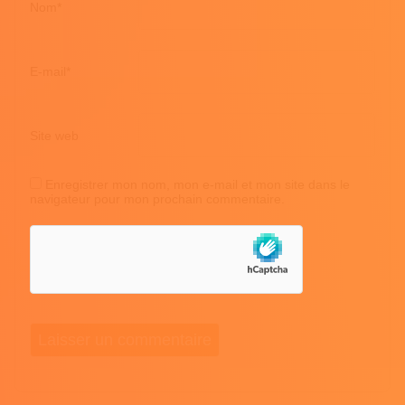
Nom
*
E-mail
*
Site web
Enregistrer mon nom, mon e-mail et mon site dans le
navigateur pour mon prochain commentaire.