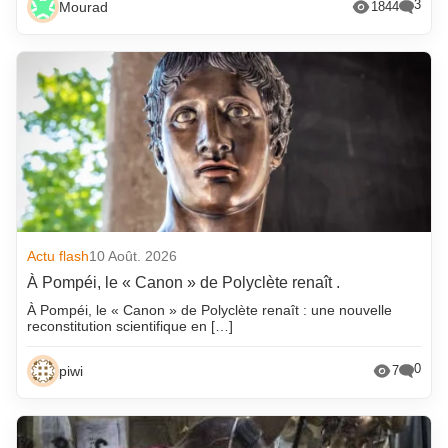
3
Mourad
1844
Actu flash
10 Août. 2026
À Pompéi, le « Canon » de Polyclète renaît .
À Pompéi, le « Canon » de Polyclète renaît : une nouvelle
reconstitution scientifique en […]
0
piwi
7