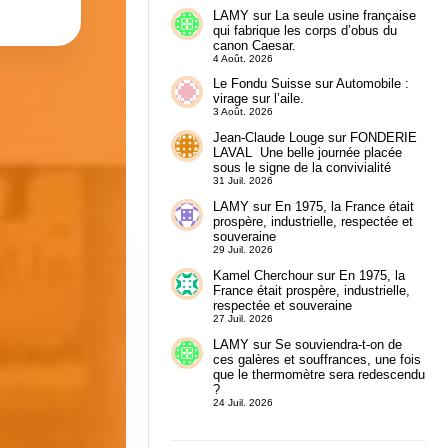
LAMY
sur
La seule usine française
qui fabrique les corps d’obus du
canon Caesar.
4 Août. 2026
Le Fondu Suisse
sur
Automobile :
virage sur l’aile.
3 Août. 2026
Jean-Claude Louge
sur
FONDERIE
LAVAL Une belle journée placée
sous le signe de la convivialité
31 Juil. 2026
LAMY
sur
En 1975, la France était
prospère, industrielle, respectée et
souveraine
29 Juil. 2026
Kamel Cherchour
sur
En 1975, la
France était prospère, industrielle,
respectée et souveraine
27 Juil. 2026
LAMY
sur
Se souviendra-t-on de
ces galères et souffrances, une fois
que le thermomètre sera redescendu
?
24 Juil. 2026