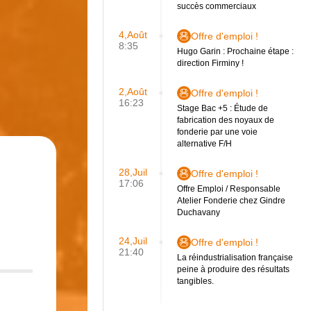
succès commerciaux
4,Août
Offre d'emploi !
8:35
Hugo Garin : Prochaine étape :
direction Firminy !
2,Août
Offre d'emploi !
16:23
Stage Bac +5 : Étude de
fabrication des noyaux de
fonderie par une voie
alternative F/H
28,Juil
Offre d'emploi !
17:06
Offre Emploi / Responsable
Atelier Fonderie chez Gindre
Duchavany
24,Juil
Offre d'emploi !
21:40
La réindustrialisation française
peine à produire des résultats
tangibles.