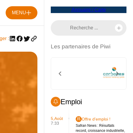
Annuaire / Carte
MENU
ger :
Les partenaires de Piwi
Emploi
5,Août
Offre d'emploi !
7:33
Safran News : Résultats
record, croissance industrielle,