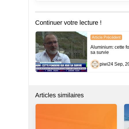
Continuer votre lecture !
Navigation
Article Précédent
de
Aluminium: cette f
sa survie
l’article
piwi
24 Sep, 2
Articles similaires