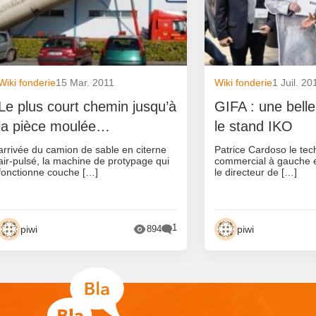
Wiki fonderie
15 Mar. 2011
Wiki fonderie
1 Juil. 20
Le plus court chemin jusqu’à
GIFA : une belle 
la pièce moulée…
le stand IKO
arrivée du camion de sable en citerne
Patrice Cardoso le tech
air-pulsé, la machine de protypage qui
commercial à gauche e
fonctionne couche […]
le directeur de […]
1
piwi
piwi
894