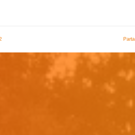
2
Parta