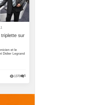
11
triplette sur
nicien et le
t Didier Legrand
5
1370