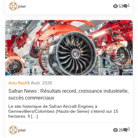
1
piwi
53
Actu flash
5 Août. 2026
Safran News : Résultats record, croissance industrielle,
succès commerciaux
Le site historique de Safran Aircraft Engines à
Gennevilliers/Colombes (Hauts-de-Seine) s’étend sur 15
hectares. Il […]
0
piwi
26