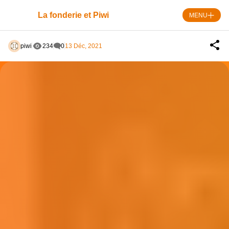
Skip
to
La fonderie et Piwi
MENU
content
piwi
234
0
13 Déc, 2021