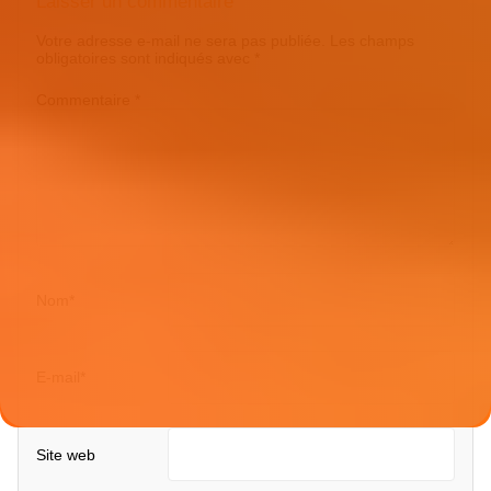
Laisser un commentaire
Votre adresse e-mail ne sera pas publiée.
Les champs
obligatoires sont indiqués avec
*
Commentaire
*
Nom
*
E-mail
*
Site web