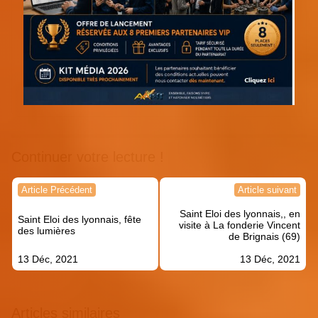
Continuer votre lecture !
Navigation
Article Précédent
Article suivant
de
Saint Eloi des lyonnais,, en
l’article
Saint Eloi des lyonnais, fête
visite à La fonderie Vincent
des lumières
de Brignais (69)
13 Déc, 2021
13 Déc, 2021
Articles similaires