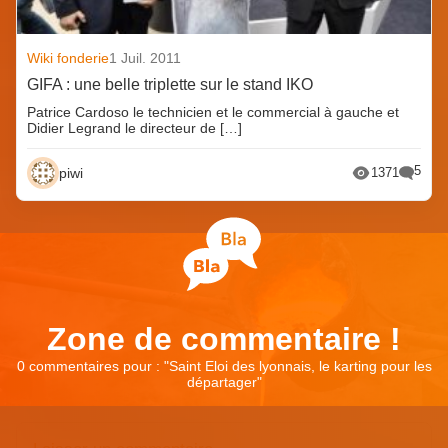
Wiki fonderie
1 Juil. 2011
GIFA : une belle triplette sur le stand IKO
Patrice Cardoso le technicien et le commercial à gauche et
Didier Legrand le directeur de […]
5
piwi
1371
Zone de commentaire !
0 commentaires pour : "
Saint Eloi des lyonnais, le karting pour les
départager
"