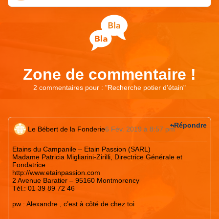
Zone de commentaire !
2 commentaires pour : "
Recherche potier d’étain
"
Répondre
Le Bébert de la Fonderie
6 Fév. 2019 à 8:57 pm
Etains du Campanile – Etain Passion (SARL)
Madame Patricia Migliarini-Zirilli, Directrice Générale et
Fondatrice
http://www.etainpassion.com
2 Avenue Baratier – 95160 Montmorency
Tél.: 01 39 89 72 46
pw : Alexandre , c’est à côté de chez toi