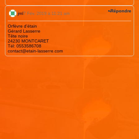
Répondre
jml
7 Fév. 2019 à 11:21 am
Orfèvre d’étain
Gérard Lasserre
Tête noire
24230 MONTCARET
Tél: 0553586708
contact@etain-lasserre.com
Laisser un commentaire
Votre adresse e-mail ne sera pas publiée.
Les champs
obligatoires sont indiqués avec
*
Commentaire
*