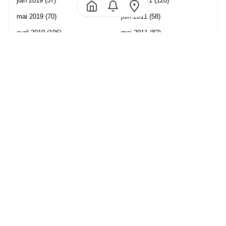
juin 2019
(57)
juillet 2011
(120)
mai 2019
(70)
juin 2011
(58)
avril 2019
(106)
mai 2011
(82)
mars 2019
(102)
avril 2011
(70)
février 2019
(95)
mars 2011
(71)
janvier 2019
(73)
février 2011
(65)
décembre 2018
(65)
janvier 2011
(82)
novembre 2018
(107)
décembre 2010
(68)
octobre 2018
(96)
Les partenaire de Piwi