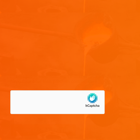
Nom
*
E-mail
*
Site web
Enregistrer mon nom, mon e-mail et mon site dans le
navigateur pour mon prochain commentaire.