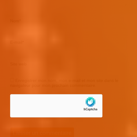
Nom
*
E-mail
*
Site web
Enregistrer mon nom, mon e-mail et mon site dans le
navigateur pour mon prochain commentaire.