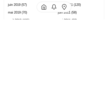
juin 2019
(57)
juillet 2011
(120)
mai 2019
(70)
juin 2011
(58)
avril 2019
(106)
mai 2011
(82)
mars 2019
(102)
avril 2011
(70)
février 2019
(95)
mars 2011
(71)
janvier 2019
(73)
février 2011
(65)
décembre 2018
(65)
janvier 2011
(82)
novembre 2018
(107)
décembre 2010
(68)
octobre 2018
(96)
Les partenaire de Piwi