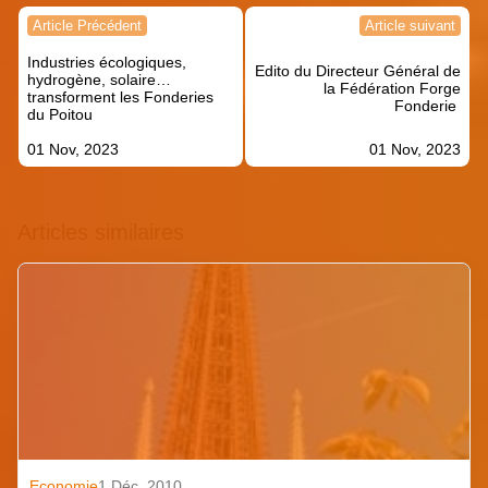
Navigation
Article Précédent
Article suivant
de
Industries écologiques,
l’article
Edito du Directeur Général de
hydrogène, solaire…
la Fédération Forge
transforment les Fonderies
Fonderie
du Poitou
01 Nov, 2023
01 Nov, 2023
Articles similaires
Economie
1 Déc. 2010