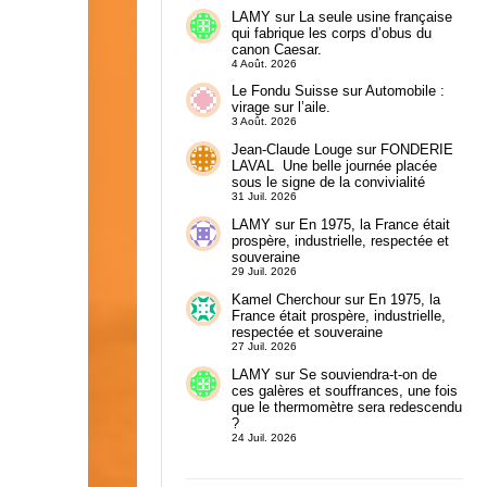
LAMY
sur
La seule usine française
qui fabrique les corps d’obus du
canon Caesar.
4 Août. 2026
Le Fondu Suisse
sur
Automobile :
virage sur l’aile.
3 Août. 2026
Jean-Claude Louge
sur
FONDERIE
LAVAL Une belle journée placée
sous le signe de la convivialité
31 Juil. 2026
LAMY
sur
En 1975, la France était
prospère, industrielle, respectée et
souveraine
29 Juil. 2026
Kamel Cherchour
sur
En 1975, la
France était prospère, industrielle,
respectée et souveraine
27 Juil. 2026
LAMY
sur
Se souviendra-t-on de
ces galères et souffrances, une fois
que le thermomètre sera redescendu
?
24 Juil. 2026