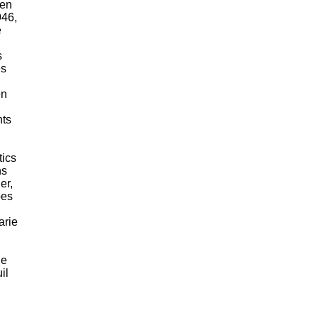
ien
946,
e
s
es
en
nts
tics
ns
er,
pes
arie
le
il