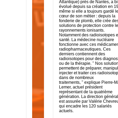
Atlantique
) près de Nantes, a b
évolué depuis sa création en 1
même si elle a toujours gardé l
cœur de son métier : depuis la
fonderie de plomb, elle crée de
solutions de protection contre l
rayonnements ionisants.
Notamment des radioisotopes 
santé. La médecine nucléaire
fonctionne avec ces médicame
radiopharmaceutiques. Ces
derniers contiennent des
radioisotopes pour des diagnos
ou de la thérapie.
Nos solutio
permettent de préparer, manipul
injecter et traiter ces radioisoto
dans de nombreux
traitements,
explique Pierre-M
Lemer, actuel président
représentant de la quatrième
génération. La direction généra
est assurée par Valérie Chevreu
qui encadre les 120 salariés
actuels.