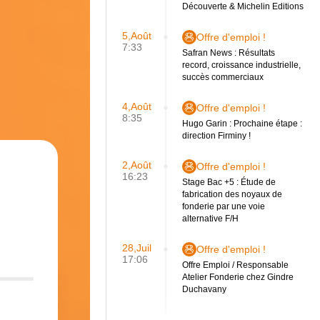
Découverte & Michelin Editions
5,Août
Offre d'emploi !
7:33
Safran News : Résultats
record, croissance industrielle,
succès commerciaux
4,Août
Offre d'emploi !
8:35
Hugo Garin : Prochaine étape :
direction Firminy !
2,Août
Offre d'emploi !
16:23
Stage Bac +5 : Étude de
fabrication des noyaux de
fonderie par une voie
alternative F/H
28,Juil
Offre d'emploi !
17:06
Offre Emploi / Responsable
Atelier Fonderie chez Gindre
Duchavany