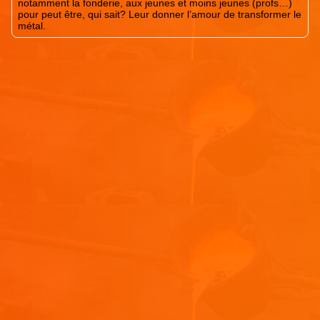
notamment la fonderie, aux jeunes et moins jeunes (profs…)
pour peut être, qui sait? Leur donner l’amour de transformer le
métal.
Laisser un commentaire
Votre adresse e-mail ne sera pas publiée.
Les champs
obligatoires sont indiqués avec
*
Commentaire
*
Nom
*
E-mail
*