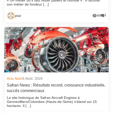
« Un métier où il faut rester patient et humble » : il raconte
son métier de fondeur […]
1
piwi
64
Actu flash
5 Août. 2026
Safran News : Résultats record, croissance industrielle,
succès commerciaux
Le site historique de Safran Aircraft Engines à
Gennevilliers/Colombes (Hauts-de-Seine) s’étend sur 15
hectares. Il […]