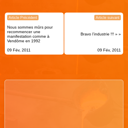
Continuer votre lecture !
Navigation
Article Précédent
Article suivant
de
Nous sommes mûrs pour
l’article
recommencer une
Bravo l’industrie !!! » »
manifestation comme à
Vendôme en 1992
09 Fév, 2011
09 Fév, 2011
Articles similaires