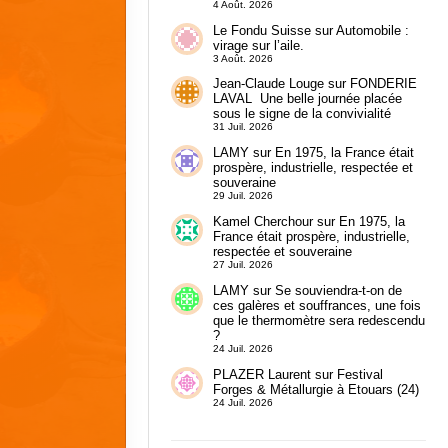
4 Août. 2026
Le Fondu Suisse
sur
Automobile :
virage sur l’aile.
3 Août. 2026
Jean-Claude Louge
sur
FONDERIE
LAVAL Une belle journée placée
sous le signe de la convivialité
31 Juil. 2026
LAMY
sur
En 1975, la France était
prospère, industrielle, respectée et
souveraine
29 Juil. 2026
Kamel Cherchour
sur
En 1975, la
France était prospère, industrielle,
respectée et souveraine
27 Juil. 2026
LAMY
sur
Se souviendra-t-on de
ces galères et souffrances, une fois
que le thermomètre sera redescendu
?
24 Juil. 2026
PLAZER Laurent
sur
Festival
Forges & Métallurgie à Etouars (24)
24 Juil. 2026