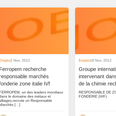
Emploi
2 Nov. 2012
Emploi
18 Nov. 2012
Ferropem recherche
Groupe internat
responsable marchés
intervenant dans
fonderie zone italie h/f
de la chimie re
FERROPEM, un des leaders mondiaux
RESPONSABLE DE Z
dans le domaine des métaux et
FONDERIE (H/F)
alliages,recrute un Responsable
Marchés […]