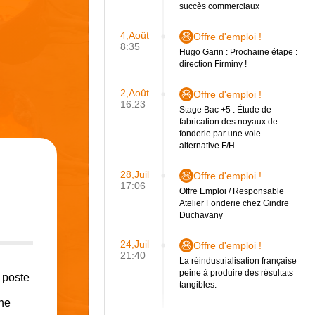
succès commerciaux
4,Août
Offre d'emploi !
8:35
Hugo Garin : Prochaine étape :
direction Firminy !
2,Août
Offre d'emploi !
16:23
Stage Bac +5 : Étude de
fabrication des noyaux de
fonderie par une voie
alternative F/H
28,Juil
Offre d'emploi !
17:06
Offre Emploi / Responsable
Atelier Fonderie chez Gindre
Duchavany
24,Juil
Offre d'emploi !
21:40
La réindustrialisation française
peine à produire des résultats
 poste
tangibles.
che