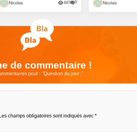
0
Nicolas
Nicolas
447
e de commentaire !
ommentaires pour : "
Question du jour :
"
Les champs obligatoires sont indiqués avec
*