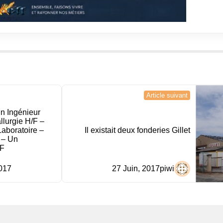
Article suivant
n Ingénieur
llurgie H/F –
aboratoire –
Il existait deux fonderies Gillet
 – Un
/F
2017
27 Juin, 2017
piwi