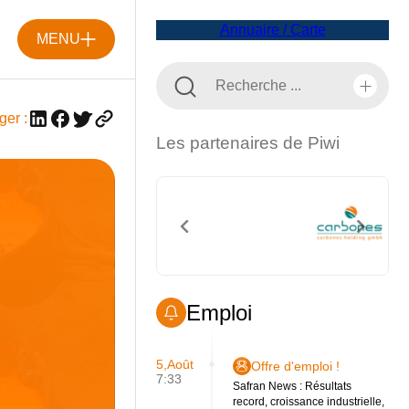
Annuaire / Carte
MENU
ger :
Les partenaires de Piwi
Emploi
5,Août
Offre d'emploi !
7:33
Safran News : Résultats
record, croissance industrielle,