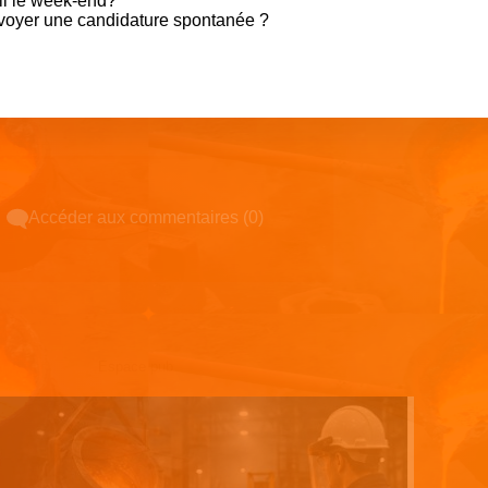
il le week-end?
voyer une candidature spontanée ?
Accéder aux commentaires (0)
Espace pub