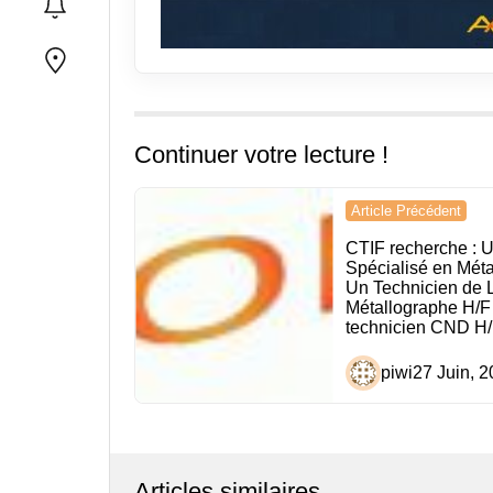
Continuer votre lecture !
Navigation
Article Précédent
de
CTIF recherche : U
Spécialisé en Méta
l’article
Un Technicien de L
Métallographe H/F
technicien CND H
piwi
27 Juin, 
Articles similaires