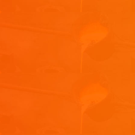
Laisser un commentaire
Votre adresse e-mail ne sera pas publiée.
Les champs
obligatoires sont indiqués avec
*
Commentaire
*
Nom
*
E-mail
*