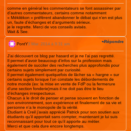
comme en général les commentateurs se font assassiner par
d’autres commentateurs, certains comme notamment
« Mékilékon » préfèrent abandonner le débat qui n’en est plus
un, faute d’échanges et d’arguments sérieux.
je le regrette. Merci de vos conseils avisés.
Wait & See.
Répondre
PontY
3 Mar. 2014 à 9:31 am
J’ai découvert ce blog par hasard et je ne l’ai pas regretté.
Il permet d’avoir beaucoup d’infos sur la profession mais
également de succiter des recherches plus approfondis pour
certains sujets simplement par curiosité.
Il permet également quelquefois de lâcher sa « hargne » sur
certains sujets lorsque l’on constate les débordements de
notre monde (ex: la mise en vente de FdP ou la fermerure
d’une section fonderie)mais il ne doit pas être le lieu
d’échanges irrespectueux.
Chacun à le droit de penser et pense souvent en fonction de
son environnement, son expérience et finalement de sa vie et
personne n’a le monopole de la vérité.
Etudiant à Creil j’avais apprécié Patrick pour son soutien aux
étudiants qu’il apportait sans compter, maintenant je lui suis
reconnaissant pour tout ce qu’il apporte au métier.
Merci et que cela dure encore longtemps.