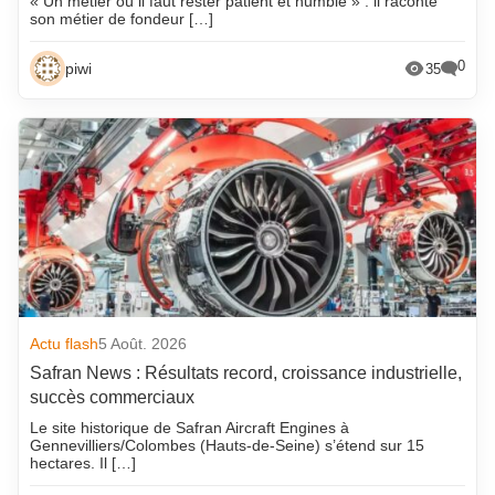
« Un métier où il faut rester patient et humble » : il raconte
son métier de fondeur […]
0
piwi
35
Actu flash
5 Août. 2026
Safran News : Résultats record, croissance industrielle,
succès commerciaux
Le site historique de Safran Aircraft Engines à
Gennevilliers/Colombes (Hauts-de-Seine) s’étend sur 15
hectares. Il […]