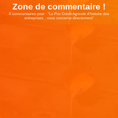
Zone de commentaire !
0 commentaires pour : "
Le Prix Crédit Agricole d’histoire des
entreprises…nous concerne directement
"
Laisser un commentaire
Votre adresse e-mail ne sera pas publiée.
Les champs
obligatoires sont indiqués avec
*
Commentaire
*
Nom
*