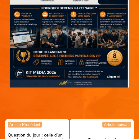
Continuer votre lecture !
Navigation
Article Précédent
Article suivant
de
Question du jour : celle d’un
l’article