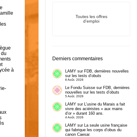
ne
amille
Toutes les offres
d'emploi
les
lègue
 du
Derniers commentaires
ments
nt
lycée à
LAMY
sur
FDB, dernières nouvelles
sur les tests d’obuts
6 Août. 2026
Le Fondu Suisse
sur
FDB, dernières
ie-
nouvelles sur les tests d’obuts
5 Août. 2026
LAMY
sur
L’usine du Marais a fait
vivre des aciéristes « aux mains
aux
d’or » durant 160 ans.
s
4 Août. 2026
és
LAMY
sur
La seule usine française
qui fabrique les corps d’obus du
canon Caesar.