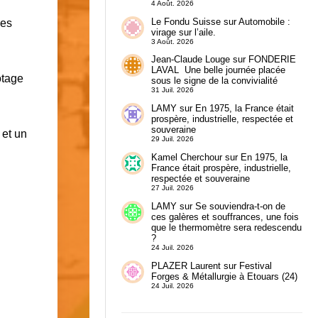
4 Août. 2026
Le Fondu Suisse
sur
Automobile :
ges
virage sur l’aile.
3 Août. 2026
Jean-Claude Louge
sur
FONDERIE
LAVAL Une belle journée placée
otage
sous le signe de la convivialité
31 Juil. 2026
.
LAMY
sur
En 1975, la France était
prospère, industrielle, respectée et
souveraine
 et un
29 Juil. 2026
Kamel Cherchour
sur
En 1975, la
France était prospère, industrielle,
respectée et souveraine
27 Juil. 2026
LAMY
sur
Se souviendra-t-on de
ces galères et souffrances, une fois
que le thermomètre sera redescendu
?
24 Juil. 2026
PLAZER Laurent
sur
Festival
Forges & Métallurgie à Etouars (24)
24 Juil. 2026