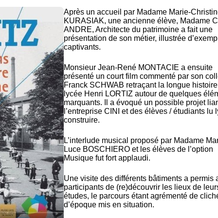
Après un accueil par Madame Marie-Christi
KURASIAK, une ancienne élève, Madame C
ANDRE, Architecte du patrimoine a fait une
présentation de son métier, illustrée d’exemp
captivants.
Monsieur Jean-René MONTACIE a ensuite
présenté un court film commenté par son col
Franck SCHWAB retraçant la longue histoire
lycée Henri LORTIZ autour de quelques élé
marquants. Il a évoqué un possible projet lia
l’entreprise CINI et des élèves / étudiants lu 
construire.
L’interlude musical proposé par Madame Mar
Luce BOSCHIERO et les élèves de l’option
Musique fut fort applaudi.
Une visite des différents bâtiments a permis 
participants de (re)découvrir les lieux de leur
études, le parcours étant agrémenté de clich
d’époque mis en situation.