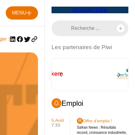
Annuaire / Carte
MENU
ger :
Les partenaires de Piwi
Emploi
5,Août
Offre d'emploi !
7:33
Safran News : Résultats
record, croissance industrielle,