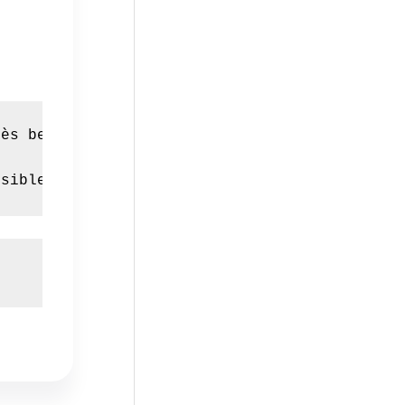
ès beau livre « LORITZ 175 ans d’une histoire
ssible de commander ces deux articles. (20€ c