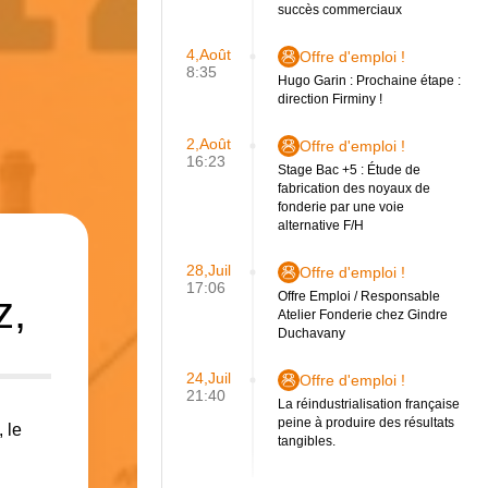
succès commerciaux
4,Août
Offre d'emploi !
8:35
Hugo Garin : Prochaine étape :
direction Firminy !
2,Août
Offre d'emploi !
16:23
Stage Bac +5 : Étude de
fabrication des noyaux de
fonderie par une voie
alternative F/H
28,Juil
Offre d'emploi !
17:06
z,
Offre Emploi / Responsable
Atelier Fonderie chez Gindre
Duchavany
24,Juil
Offre d'emploi !
21:40
La réindustrialisation française
peine à produire des résultats
 le
tangibles.