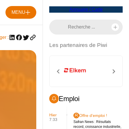
Annuaire / Carte
MENU
ger :
Les partenaires de Piwi
Emploi
Hier
Offre d'emploi !
7:33
Safran News : Résultats
record, croissance industrielle,