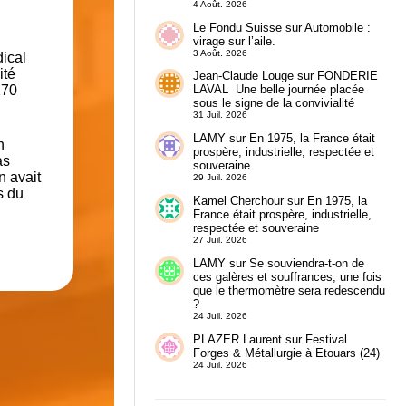
4 Août. 2026
Le Fondu Suisse
sur
Automobile :
virage sur l’aile.
3 Août. 2026
dical
ité
Jean-Claude Louge
sur
FONDERIE
270
LAVAL Une belle journée placée
sous le signe de la convivialité
31 Juil. 2026
LAMY
sur
En 1975, la France était
n
prospère, industrielle, respectée et
as
souveraine
n avait
29 Juil. 2026
s du
Kamel Cherchour
sur
En 1975, la
France était prospère, industrielle,
respectée et souveraine
27 Juil. 2026
LAMY
sur
Se souviendra-t-on de
ces galères et souffrances, une fois
que le thermomètre sera redescendu
?
24 Juil. 2026
PLAZER Laurent
sur
Festival
Forges & Métallurgie à Etouars (24)
24 Juil. 2026