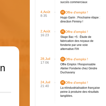
succès commerciaux
4,Août
Offre d'emploi !
8:35
Hugo Garin : Prochaine étape :
direction Firminy !
2,Août
Offre d'emploi !
16:23
Stage Bac +5 : Étude de
fabrication des noyaux de
fonderie par une voie
alternative F/H
28,Juil
Offre d'emploi !
17:06
en
Offre Emploi / Responsable
Atelier Fonderie chez Gindre
Duchavany
24,Juil
Offre d'emploi !
21:40
La réindustrialisation française
peine à produire des résultats
tangibles.