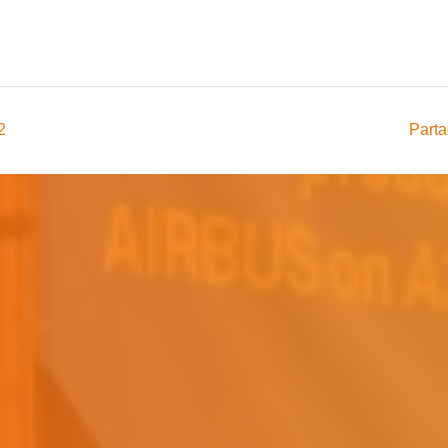
2
Parta