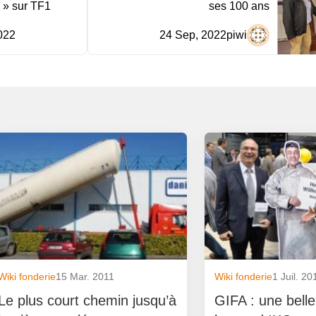
 » sur TF1
ses 100 ans
022
24 Sep, 2022
piwi
Wiki fonderie
15 Mar. 2011
Wiki fonderie
1 Juil. 20
Le plus court chemin jusqu’à
GIFA : une belle 