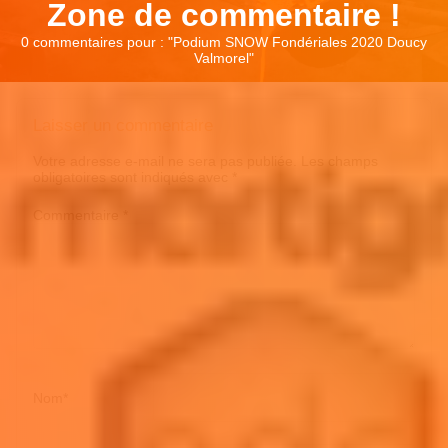
Zone de commentaire !
0 commentaires pour : "
Podium SNOW Fondériales 2020 Doucy
Valmorel
"
Laisser un commentaire
Votre adresse e-mail ne sera pas publiée.
Les champs
obligatoires sont indiqués avec
*
Commentaire
*
Nom
*