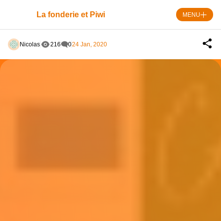
Skip
to
La fonderie et Piwi
MENU
content
Nicolas
216
0
24 Jan, 2020