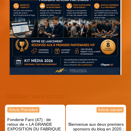
Continuer votre lecture !
Navigation
Article Précédent
Article suivant
de
Fonderie Faro (47) : de
l’article
retour de « LA GRANDE
Bienvenue aux deux premiers
EXPOSITION DU FABRIQUE
sponsors du blog en 2020 ;