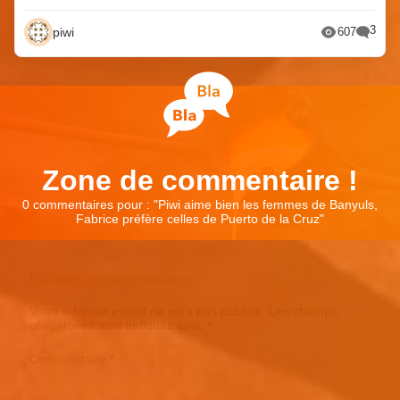
3
piwi
607
Zone de commentaire !
0 commentaires pour : "
Piwi aime bien les femmes de Banyuls,
Fabrice préfère celles de Puerto de la Cruz
"
Laisser un commentaire
Votre adresse e-mail ne sera pas publiée.
Les champs
obligatoires sont indiqués avec
*
Commentaire
*