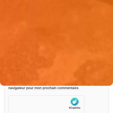
Nom
*
E-mail
*
Site web
Enregistrer mon nom, mon e-mail et mon site dans le
navigateur pour mon prochain commentaire.