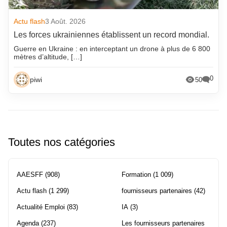
Actu flash
3 Août. 2026
Les forces ukrainiennes établissent un record mondial.
Guerre en Ukraine : en interceptant un drone à plus de 6 800
mètres d’altitude, […]
0
piwi
50
Toutes nos catégories
AAESFF
(908)
Formation
(1 009)
Actu flash
(1 299)
fournisseurs partenaires
(42)
Actualité Emploi
(83)
IA
(3)
Agenda
(237)
Les fournisseurs partenaires