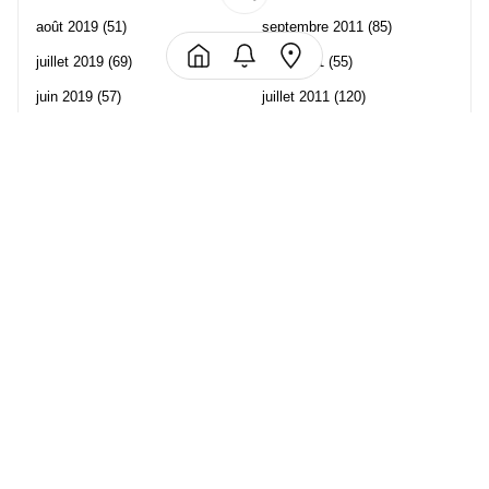
août 2019
(51)
septembre 2011
(85)
juillet 2019
(69)
août 2011
(55)
juin 2019
(57)
juillet 2011
(120)
mai 2019
(70)
juin 2011
(58)
avril 2019
(106)
mai 2011
(82)
mars 2019
(102)
avril 2011
(70)
février 2019
(95)
mars 2011
(71)
janvier 2019
(73)
février 2011
(65)
décembre 2018
(65)
janvier 2011
(82)
novembre 2018
(107)
décembre 2010
(68)
octobre 2018
(96)
Les partenaire de Piwi