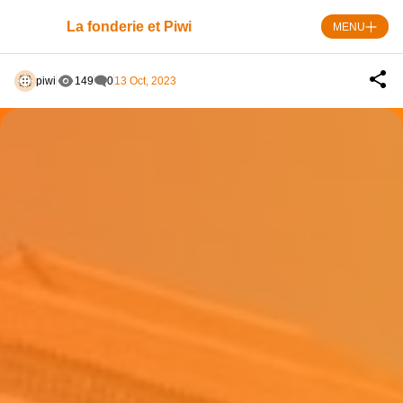
Skip
to
La fonderie et Piwi
MENU
content
piwi
149
0
13 Oct, 2023