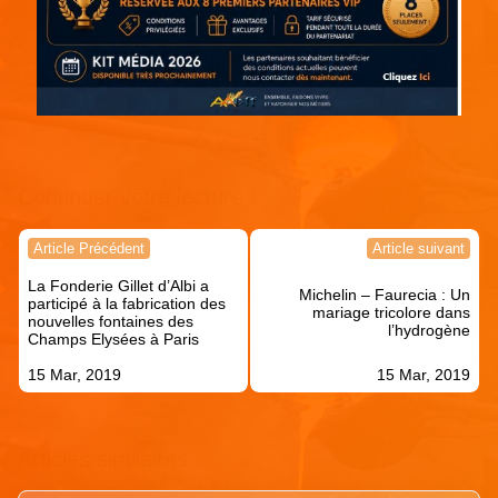
Continuer votre lecture !
Navigation
Article Précédent
Article suivant
de
La Fonderie Gillet d’Albi a
l’article
Michelin – Faurecia : Un
participé à la fabrication des
mariage tricolore dans
nouvelles fontaines des
l’hydrogène
Champs Elysées à Paris
15 Mar, 2019
15 Mar, 2019
Articles similaires