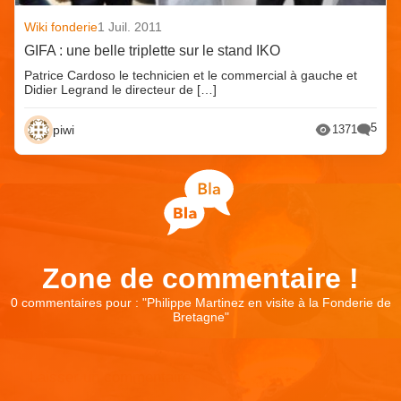
Wiki fonderie
1 Juil. 2011
GIFA : une belle triplette sur le stand IKO
Patrice Cardoso le technicien et le commercial à gauche et
Didier Legrand le directeur de […]
5
piwi
1371
Zone de commentaire !
0 commentaires pour : "
Philippe Martinez en visite à la Fonderie de
Bretagne
"
Laisser un commentaire