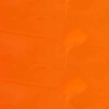
Votre adresse e-mail ne sera pas publiée.
Les champs
obligatoires sont indiqués avec
*
Commentaire
*
Nom
*
E-mail
*
Site web
Enregistrer mon nom, mon e-mail et mon site dans le