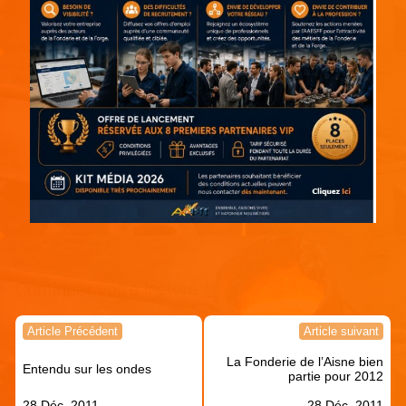
Continuer votre lecture !
Navigation
Article Précédent
Article suivant
de
La Fonderie de l’Aisne bien
l’article
Entendu sur les ondes
partie pour 2012
28 Déc, 2011
28 Déc, 2011