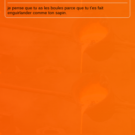
je pense que tu as les boules parce que tu t’es fait
enguirlander comme ton sapin.
Laisser un commentaire
Votre adresse e-mail ne sera pas publiée.
Les champs
obligatoires sont indiqués avec
*
Commentaire
*
Nom
*
E-mail
*