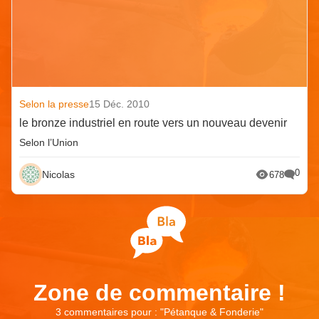
Selon la presse
15 Déc. 2010
le bronze industriel en route vers un nouveau devenir
Selon l’Union
0
Nicolas
678
Zone de commentaire !
3 commentaires pour : "
Pétanque & Fonderie
"