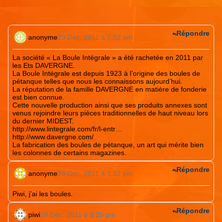
Répondre
anonyme
29 Déc. 2011 à 7:52 am
La société « La Boule Intégrale » a été rachetée en 2011 par
les Ets DAVERGNE.
La Boule Intégrale est depuis 1923 à l’origine des boules de
pétanque telles que nous les connaissons aujourd’hui.
La réputation de la famille DAVERGNE en matière de fonderie
est bien connue.
Cette nouvelle production ainsi que ses produits annexes sont
venus rejoindre leurs pièces traditionnelles de haut niveau lors
du dernier MIDEST.
http://www.lintegrale.com/fr/l-entr
…
http://www.davergne.com/
La fabrication des boules de pétanque, un art qui mérite bien
les colonnes de certains magazines.
Répondre
anonyme
29 Déc. 2011 à 1:52 pm
Piwi, j’ai les boules.
Répondre
piwi
29 Déc. 2011 à 9:25 pm