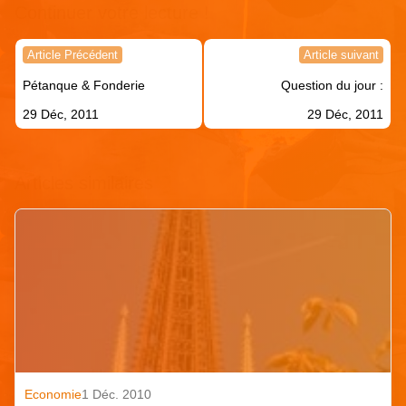
Continuer votre lecture !
Navigation
Article Précédent
Article suivant
de
Pétanque & Fonderie
Question du jour :
l’article
29 Déc, 2011
29 Déc, 2011
Articles similaires
Economie
1 Déc. 2010