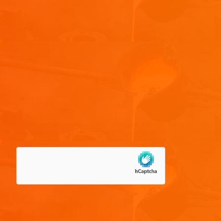
Nom
*
E-mail
*
Site web
Enregistrer mon nom, mon e-mail et mon site dans le
navigateur pour mon prochain commentaire.