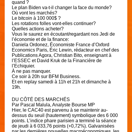
quand ?
Le plan Biden va-t-il changer la face du monde?
Où vont les marchés?
Le bitcoin à 100 000$ ?
Les rotations folles vont-elles continuer?
Quelles actions acheter?
Vous le saurez en écoutant/regardant nos Jedi de
l’économie et de la finance:
Daniela Ordonez, Économiste France d’Oxford
Economics Paris, Éric Lewin, rédacteur en chef des
Publications Agora, Christian Bito, enseignant à
l’ESSEC et David Kruk de la Financière de
l’Echiquier.
À ne pas manquer.
Ce soir à 20h sur BFM Business.
Et en replay samedi à 11h et 21h et dimanche à
19h.
DU CÔTÉ DES MARCHÉS
Par Pascal Malula, Analyste Bourse MP
Hier, le CAC40 est parvenu à se maintenir au-
dessus du seuil (hautement) symbolique des 6 000
points. L’indice phare parisien a terminé la séance
de jeudi à 6 033,76 points (+0,72%). Galvanisées
par les dernières nouvelles macroéconomiques, les