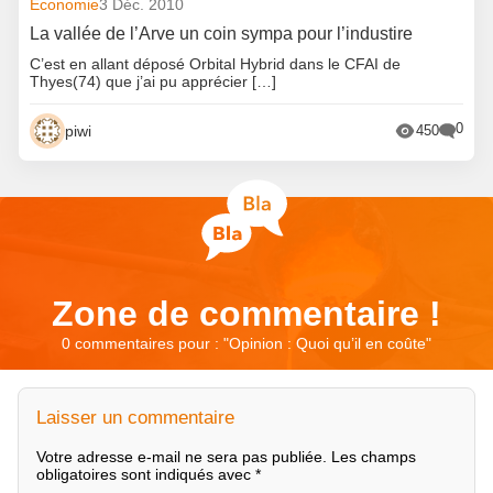
Economie
3 Déc. 2010
La vallée de l’Arve un coin sympa pour l’industire
C’est en allant déposé Orbital Hybrid dans le CFAI de
Thyes(74) que j’ai pu apprécier […]
0
piwi
450
Zone de commentaire !
0 commentaires pour : "
Opinion : Quoi qu’il en coûte
"
Laisser un commentaire
Votre adresse e-mail ne sera pas publiée.
Les champs
obligatoires sont indiqués avec
*