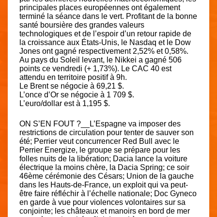
principales places européennes ont également
terminé la séance dans le vert. Profitant de la bonne
santé boursière des grandes valeurs
technologiques et de l’espoir d’un retour rapide de
la croissance aux États-Unis, le Nasdaq et le Dow
Jones ont gagné respectivement 2,52% et 0,58%.
Au pays du Soleil levant, le Nikkei a gagné 506
points ce vendredi (+ 1,73%). Le CAC 40 est
attendu en territoire positif à 9h.
Le Brent se négocie à 69,21 $.
L’once d’Or se négocie à 1 709 $.
L’euro/dollar est à 1,195 $.
ON S’EN FOUT ?
__L’Espagne va imposer des
restrictions de circulation pour tenter de sauver son
été; Perrier veut concurrencer Red Bull avec le
Perrier Energize, le groupe se prépare pour les
folles nuits de la libération; Dacia lance la voiture
électrique la moins chère, la Dacia Spring; ce soir
46ème cérémonie des Césars; Union de la gauche
dans les Hauts-de-France, un exploit qui va peut-
être faire réfléchir à l’échelle nationale; Doc Gyneco
en garde à vue pour violences volontaires sur sa
conjointe; les châteaux et manoirs en bord de mer