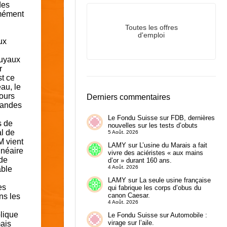
des
rmément
Toutes les offres
d'emploi
ux
tuyaux
r
st ce
au, le
jours
Derniers commentaires
randes
Le Fondu Suisse
sur
FDB, dernières
s de
nouvelles sur les tests d’obuts
al de
5 Août. 2026
M vient
LAMY
sur
L’usine du Marais a fait
inéaire
vivre des aciéristes « aux mains
 de
d’or » durant 160 ans.
4 Août. 2026
able
LAMY
sur
La seule usine française
es
qui fabrique les corps d’obus du
canon Caesar.
ns les
4 Août. 2026
plique
Le Fondu Suisse
sur
Automobile :
virage sur l’aile.
mais