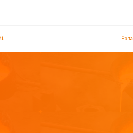
21
Parta