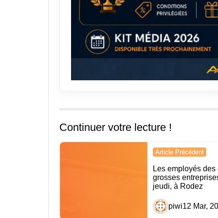
Continuer votre lecture !
Navigation
Article Précédent
de
Les employés des 
grosses entreprises 
l’article
jeudi, à Rodez
piwi
12 Mar, 2