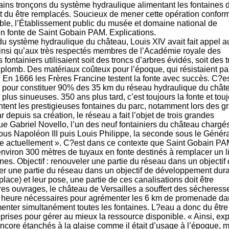
rtains tronçons du système hydraulique alimentant les fontaines 
ont du être remplacés. Soucieux de mener cette opération confo
le, l’Établissement public du musée et domaine national de
en fonte de Saint Gobain PAM. Explications.
du système hydraulique du château, Louis XIV avait fait appel a
ainsi qu’aux très respectés membres de l’Académie royale des
fontainiers utilisaient soit des troncs d’arbres évidés, soit des 
n plomb. Des matériaux coûteux pour l’époque, qui résistaient pa
s. En 1666 les Frères Francine testent la fonte avec succès. C?e
sé pour constituer 90% des 35 km du réseau hydraulique du châte
plus sinueuses. 350 ans plus tard, c’est toujours la fonte et tou
tent les prestigieuses fontaines du parc, notamment lors des g
r depuis sa création, le réseau a fait l’objet de trois grandes
e Gabriel Novello, l’un des neuf fontainiers du château chargé
sous Napoléon III puis Louis Philippe, la seconde sous le Génér
ule actuellement ». C?est dans ce contexte que Saint Gobain PA
environ 300 mètres de tuyaux en fonte destinés à remplacer un l
es. Objectif : renouveler une partie du réseau dans un objectif
r une partie du réseau dans un objectif de développement dur
place) et leur pose, une partie de ces canalisations doit être
es ouvrages, le château de Versailles a souffert des sécheress
r heure nécessaires pour agrémenter les 6 km de promenade da
imenter simultanément toutes les fontaines. L?eau a donc du être
eprises pour gérer au mieux la ressource disponible. « Ainsi, ex
encore étanchés à la glaise comme il était d’usage à l’époque, 