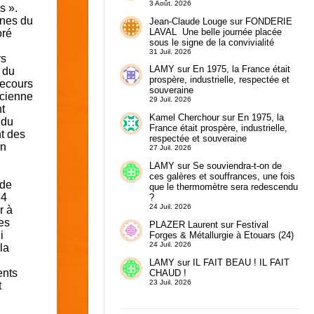
3 Août. 2026
s ».
ines du
Jean-Claude Louge
sur
FONDERIE
LAVAL Une belle journée placée
oré
sous le signe de la convivialité
31 Juil. 2026
rs
LAMY
sur
En 1975, la France était
 du
prospère, industrielle, respectée et
recours
souveraine
ncienne
29 Juil. 2026
t
Kamel Cherchour
sur
En 1975, la
 du
France était prospère, industrielle,
t des
respectée et souveraine
en
27 Juil. 2026
LAMY
sur
Se souviendra-t-on de
ces galères et souffrances, une fois
 de
que le thermomètre sera redescendu
 4
?
24 Juil. 2026
r à
es
PLAZER Laurent
sur
Festival
i
Forges & Métallurgie à Etouars (24)
24 Juil. 2026
la
LAMY
sur
IL FAIT BEAU ! IL FAIT
ents
CHAUD !
23 Juil. 2026
t