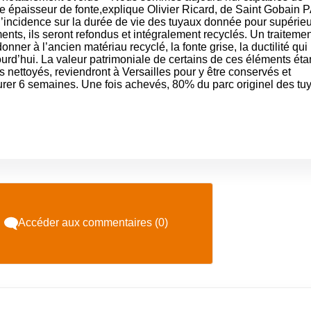
ble épaisseur de fonte,explique Olivier Ricard, de Saint Gobain 
’incidence sur la durée de vie des tuyaux donnée pour supérieu
nts, ils seront refondus et intégralement recyclés. Un traitemen
er à l’ancien matériau recyclé, la fonte grise, la ductilité qui
ourd’hui. La valeur patrimoniale de certains de ces éléments éta
is nettoyés, reviendront à Versailles pour y être conservés et
rer 6 semaines. Une fois achevés, 80% du parc originel des tu
Accéder aux commentaires (0)