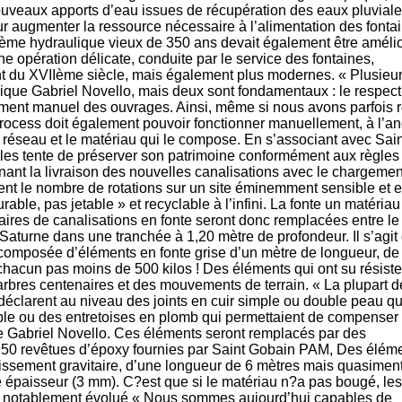
nouveaux apports d’eau issues de récupération des eaux pluviale
r augmenter la ressource nécessaire à l’alimentation des fonta
tème hydraulique vieux de 350 ans devait également être améli
ne opération délicate, conduite par le service des fontaines,
 du XVIIème siècle, mais également plus modernes. « Plusieu
plique Gabriel Novello, mais deux sont fondamentaux : le respect
nement manuel des ouvrages. Ainsi, même si nous avons parfois 
rocess doit également pouvoir fonctionner manuellement, à l’a
réseau et le matériau qui le compose. En s’associant avec Sain
les tente de préserver son patrimoine conformément aux règles
ant la livraison des nouvelles canalisations avec le chargemen
nt le nombre de rotations sur un site éminemment sensible et 
rable, pas jetable » et recyclable à l’infini. La fonte un matériau
néaires de canalisations en fonte seront donc remplacées entre le
Saturne dans une tranchée à 1,20 mètre de profondeur. Il s’agit
 composée d’éléments en fonte grise d’un mètre de longueur, de
chacun pas moins de 500 kilos ! Des éléments qui ont su résiste
arbres centenaires et des mouvements de terrain. « La plupart d
déclarent au niveau des joints en cuir simple ou double peau qu
ble ou des entretoises en plomb qui permettaient de compenser 
ne Gabriel Novello. Ces éléments seront remplacés par des
250 revêtues d’époxy fournies par Saint Gobain PAM, Des élém
issement gravitaire, d’une longueur de 6 mètres mais quasimen
le épaisseur (3 mm). C?est que si le matériau n?a pas bougé, les
ont notablement évolué « Nous sommes aujourd’hui capables de