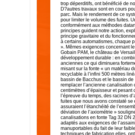
trop déperditifs, ont bénéficié de 
D?autres travaux sont en cours pou
parc. Mais le rendement de ce sys
pour limiter le volume des fuites. U
conformément aux méthodes datant
principes guident notre action, ex
principe gravitaire et du fonction
à certains automatismes, chaque p
». Mêmes exigences concernant le 
Gobain PAM, le château de Versail
développement durable : en combin
anciennes ce qui diminuera forteme
misant sur la fonte « un matériau du
recyclable à l’infini 500 mètres li
bassin de Bacchus et le bassin de 
remplacer l’ancienne canalisation
centimètres d’épaisseur et pesant 
l’épreuve du temps, des racines d’
fuites que nous avons constaté se 
assuraient l’étanchéité de l’ensem
déviation de l’axiométrie » soulig
canalisations en fonte Tag 32 DN 
adaptés aux exigences de l’assain
manuportables du fait de leur faib
techniques de fabrication elles, 