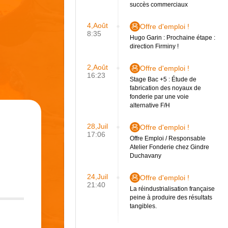
succès commerciaux
4,Août
Offre d'emploi !
8:35
Hugo Garin : Prochaine étape :
direction Firminy !
2,Août
Offre d'emploi !
16:23
Stage Bac +5 : Étude de
fabrication des noyaux de
fonderie par une voie
alternative F/H
28,Juil
Offre d'emploi !
17:06
Offre Emploi / Responsable
Atelier Fonderie chez Gindre
Duchavany
24,Juil
Offre d'emploi !
21:40
La réindustrialisation française
peine à produire des résultats
tangibles.