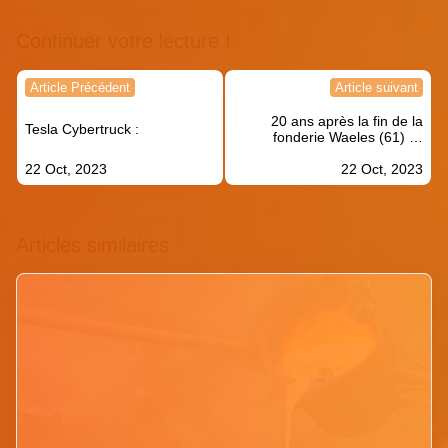
Continuer votre lecture !
Navigation
Article Précédent
Article suivant
de
20 ans après la fin de la
l’article
Tesla Cybertruck :
fonderie Waeles (61) …
22 Oct, 2023
22 Oct, 2023
Articles similaires