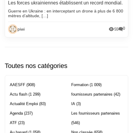
Les forces ukrainiennes établissent un record mondial.
Guerre en Ukraine : en interceptant un drone à plus de 6 800
mètres d’altitude, […]
0
piwi
55
Toutes nos catégories
AAESFF
(908)
Formation
(1 009)
Actu flash
(1 299)
fournisseurs partenaires
(42)
Actualité Emploi
(83)
IA
(3)
Agenda
(237)
Les fournisseurs partenaires
ATF
(23)
(546)
Au hasard
(1 058)
Non classée
(658)