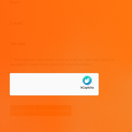
Nom
*
E-mail
*
Site web
Enregistrer mon nom, mon e-mail et mon site dans le
navigateur pour mon prochain commentaire.