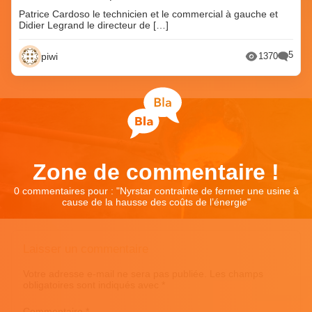
Patrice Cardoso le technicien et le commercial à gauche et
Didier Legrand le directeur de […]
5
piwi
1370
Zone de commentaire !
0 commentaires pour : "
Nyrstar contrainte de fermer une usine à
cause de la hausse des coûts de l’énergie
"
Laisser un commentaire
Votre adresse e-mail ne sera pas publiée.
Les champs
obligatoires sont indiqués avec
*
Commentaire
*