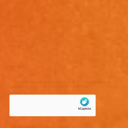
Nom
*
E-mail
*
Site web
Enregistrer mon nom, mon e-mail et mon site dans le
navigateur pour mon prochain commentaire.