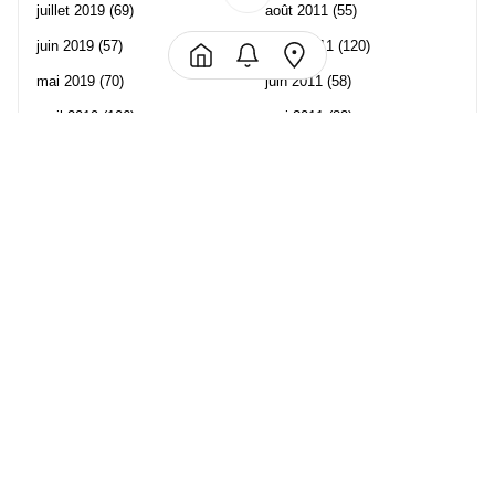
juillet 2019
(69)
août 2011
(55)
juin 2019
(57)
juillet 2011
(120)
mai 2019
(70)
juin 2011
(58)
avril 2019
(106)
mai 2011
(82)
mars 2019
(102)
avril 2011
(70)
février 2019
(95)
mars 2011
(71)
janvier 2019
(73)
février 2011
(65)
décembre 2018
(65)
janvier 2011
(82)
novembre 2018
(107)
décembre 2010
(68)
octobre 2018
(96)
Les partenaire de Piwi