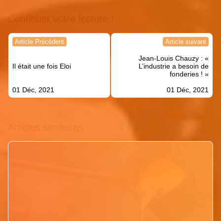
Continuer votre lecture !
Navigation
Article Précédent
Article suivant
de
Jean-Louis Chauzy : «
l’article
Il était une fois Eloi
L’industrie a besoin de
fonderies ! »
01 Déc, 2021
01 Déc, 2021
Articles similaires