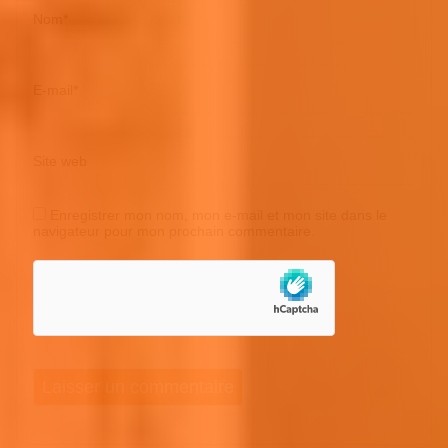
Nom
*
E-mail
*
Site web
Enregistrer mon nom, mon e-mail et mon site dans le
navigateur pour mon prochain commentaire.