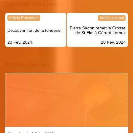
Continuer votre lecture !
Navigation
Article Précédent
Article suivant
de
Pierre Sadon remet la Crosse
l’article
Découvrir l’art de la fonderie
de St Eloi à Gérard Leroux
20 Fév, 2024
20 Fév, 2024
Articles similaires