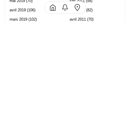
mai 2019
(70)
juin 2011
(58)
avril 2019
(106)
mai 2011
(82)
mars 2019
(102)
avril 2011
(70)
février 2019
(95)
mars 2011
(71)
janvier 2019
(73)
février 2011
(65)
décembre 2018
(65)
janvier 2011
(82)
novembre 2018
(107)
décembre 2010
(68)
octobre 2018
(96)
Les partenaire de Piwi