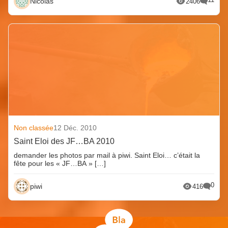
Nicolas
2406
Non classée
12 Déc. 2010
Saint Eloi des JF…BA 2010
demander les photos par mail à piwi. Saint Eloi… c’était la
fête pour les « JF…BA » […]
0
piwi
416