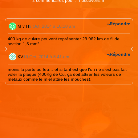
2 commentaires pour : "
nosdevoirs.fr
"
Répondre
M v H
9 Oct. 2014 à 10:10 am
400 kg de cuivre peuvent représenter 29.962 km de fil de
section 1,5 mm².
Répondre
KV
10 Oct. 2014 à 8:41 am
moins la perte au feu… et si tant est que l’on ne s’est pas fait
voler la plaque (400Kg de Cu, ça doit attirer les voleurs de
métaux comme le miel attire les mouches).
Laisser un commentaire
Votre adresse e-mail ne sera pas publiée.
Les champs
obligatoires sont indiqués avec
*
Commentaire
*