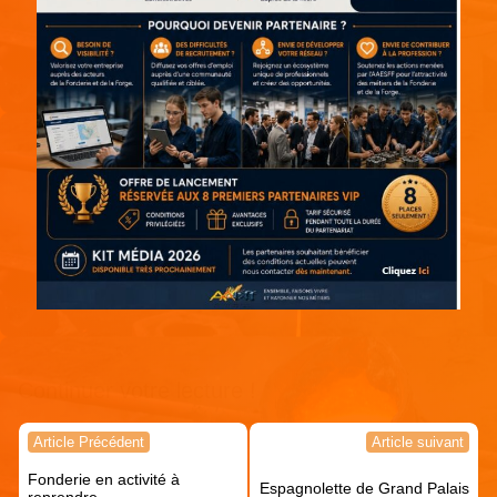
Continuer votre lecture !
Navigation
Article Précédent
Article suivant
de
Fonderie en activité à
l’article
Espagnolette de Grand Palais
reprendre