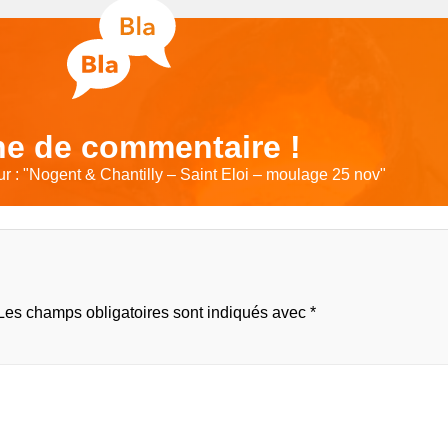
e de commentaire !
 : "
Nogent & Chantilly – Saint Eloi – moulage 25 nov
"
Les champs obligatoires sont indiqués avec
*