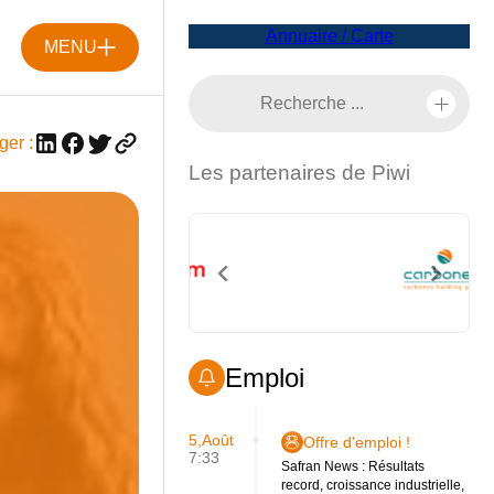
Annuaire / Carte
MENU
ger :
Les partenaires de Piwi
Emploi
5,Août
Offre d'emploi !
7:33
Safran News : Résultats
record, croissance industrielle,