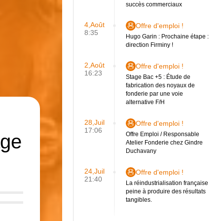
succès commerciaux
4,Août
Offre d'emploi !
8:35
Hugo Garin : Prochaine étape :
direction Firminy !
2,Août
Offre d'emploi !
16:23
Stage Bac +5 : Étude de
fabrication des noyaux de
fonderie par une voie
alternative F/H
28,Juil
Offre d'emploi !
17:06
age
Offre Emploi / Responsable
Atelier Fonderie chez Gindre
Duchavany
24,Juil
Offre d'emploi !
21:40
La réindustrialisation française
peine à produire des résultats
tangibles.