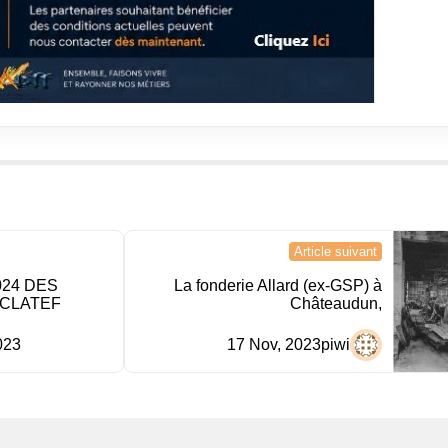
Article suivant
024 DES
La fonderie Allard (ex-GSP) à
CLATEF
Châteaudun,
023
17 Nov, 2023
piwi