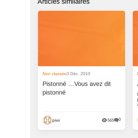
Articles similaires
Non classée
3 Déc. 2010
Pistonné …Vous avez dit
pistonné
0
piwi
565