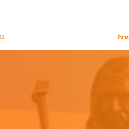
 coulée au Lycée Marie-Curie, visite du lycée, déjeuner
 du château de Chantilly.
023
Parta
s participants (café,
t coulée
ec vos modèles ou pièces à
l’établissement pendant qu’une
cochage et de la finition de
 la Saint-Eloi (facultatif)
e Chantilly
lité ou 9 € ou l’accès aux jardins,
ace le cas échéant)
 réponse avant le 22 novembre
mité !
5 €
uner adhérent (& famille
FF: 35€