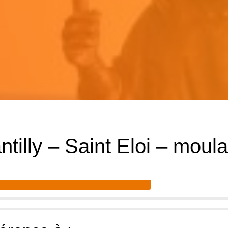
uner non adhérent AFT et/ou
Moulage Nogent 11 2023
prochaines-rencontres/55-journee-daction-regionale-nord-ile-
-00
tilly – Saint Eloi – moul
Accéder aux commentaires (0)