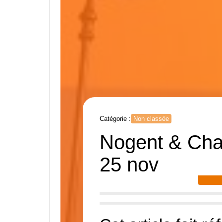
Matinée fonderie et déje
AAESFF : 40€
Invitation JAR Journée 
https://www.aaesff.fr/fr/
de-france/2023-11-25-09
Catégorie :
Non classée
Nogent & Chan
25 nov