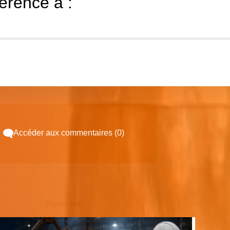
férence à :
Accéder aux commentaires (0)
Espace pub