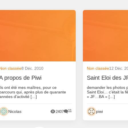
Non classée
8 Déc. 2010
Non classée
12 Déc. 2
A propos de Piwi
Saint Eloi des
Ils ont été mes maîtres, pour ce
demander les photos pa
parcours qui, après plus de quarante
Saint Eloi… c’était la f
années d’activité […]
« JF…BA » […]
11
Nicolas
piwi
2407