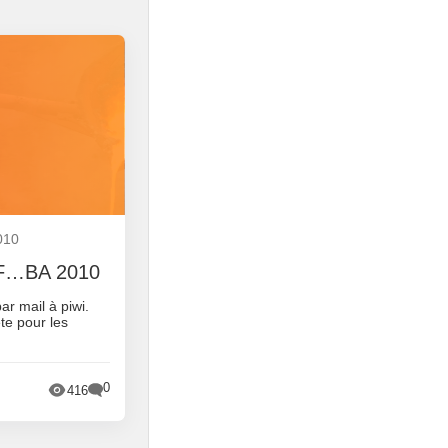
010
 JF…BA 2010
r mail à piwi.
ête pour les
0
416