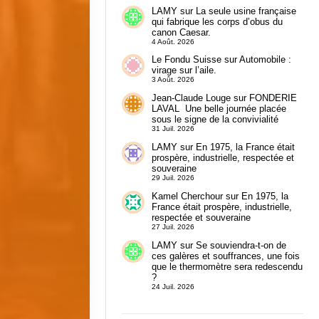
LAMY
sur
La seule usine française
qui fabrique les corps d’obus du
canon Caesar.
4 Août. 2026
Le Fondu Suisse
sur
Automobile :
virage sur l’aile.
3 Août. 2026
Jean-Claude Louge
sur
FONDERIE
LAVAL Une belle journée placée
sous le signe de la convivialité
31 Juil. 2026
LAMY
sur
En 1975, la France était
prospère, industrielle, respectée et
souveraine
29 Juil. 2026
Kamel Cherchour
sur
En 1975, la
France était prospère, industrielle,
respectée et souveraine
27 Juil. 2026
LAMY
sur
Se souviendra-t-on de
ces galères et souffrances, une fois
que le thermomètre sera redescendu
?
24 Juil. 2026