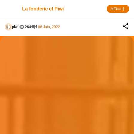
Skip
to
La fonderie et Piwi
MENU
content
piwi
264
1
06 Juin, 2022