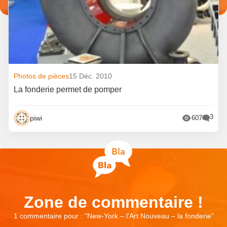
Photos de pièces
15 Déc. 2010
La fonderie permet de pomper
3
piwi
607
Zone de commentaire !
1 commentaire pour : "
New-York – l’Art Nouveau – la fonderie
"