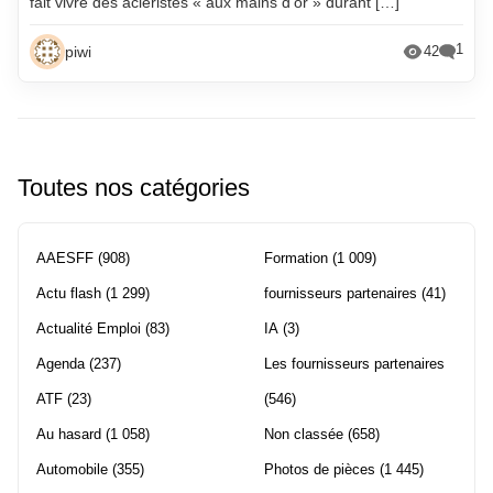
fait vivre des aciéristes « aux mains d’or » durant […]
1
piwi
42
Toutes nos catégories
AAESFF
(908)
Formation
(1 009)
Actu flash
(1 299)
fournisseurs partenaires
(41)
Actualité Emploi
(83)
IA
(3)
Agenda
(237)
Les fournisseurs partenaires
ATF
(23)
(546)
Au hasard
(1 058)
Non classée
(658)
Automobile
(355)
Photos de pièces
(1 445)