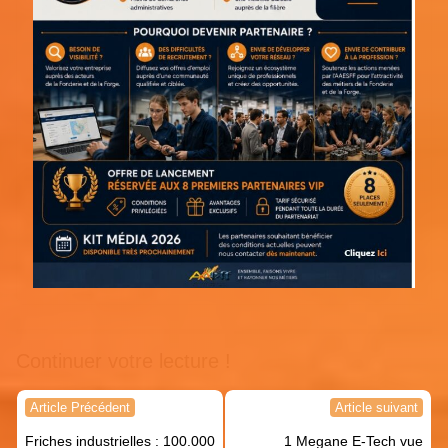
Continuer votre lecture !
Navigation
Article Précédent
Article suivant
de
Friches industrielles : 100.000
1 Megane E-Tech vue