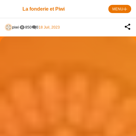
Skip
to
La fonderie et Piwi
MENU
content
piwi
850
0
18 Juil, 2023