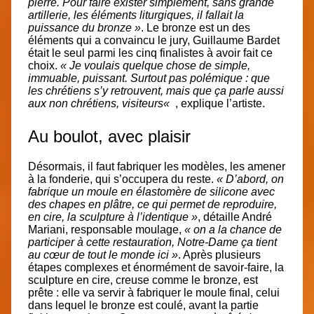
pierre. Pour faire exister simplement, sans grande
artillerie, les éléments liturgiques, il fallait la
puissance du bronze »
. Le bronze est un des
éléments qui a convaincu le jury, Guillaume Bardet
était le seul parmi les cinq finalistes à avoir fait ce
choix.
« Je voulais quelque chose de simple,
immuable, puissant.
Surtout pas polémique : que
les chrétiens s’y retrouvent, mais que ça parle aussi
aux non chrétiens, visiteurs
«
, explique l’artiste.
Au boulot, avec plaisir
Désormais, il faut fabriquer les modèles, les amener
à la fonderie, qui s’occupera du reste.
« D’abord, on
fabrique un moule en élastomère de silicone avec
des chapes en plâtre, ce qui permet de reproduire,
en cire, la sculpture à l’identique »
, détaille André
Mariani, responsable moulage,
« on a la chance de
participer à cette restauration, Notre-Dame ça tient
au cœur de tout le monde ici »
. Après plusieurs
étapes complexes et énormément de savoir-faire, la
sculpture en cire, creuse comme le bronze, est
prête : elle va servir à fabriquer le moule final, celui
dans lequel le bronze est coulé, avant la partie