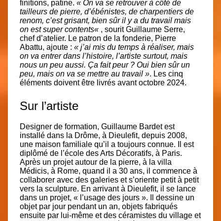
finitions, patine.
«
On va se retrouver à côté de
tailleurs de pierre, d’ébénistes, de charpentiers de
renom, c’est grisant, bien sûr il y a du travail mais
on est super contents
«
, sourit Guillaume Serre,
chef d’atelier. Le patron de la fonderie, Pierre
Abattu, ajoute :
« j’ai mis du temps à réaliser, mais
on va entrer dans l’histoire, l’artiste surtout, mais
nous un peu aussi. Ça fait peur ? Oui bien sûr un
peu, mais on va se mettre au travail »
. Les cinq
éléments doivent être livrés avant octobre 2024.
Sur l’artiste
Designer de formation, Guillaume Bardet est
installé dans la Drôme, à Dieulefit, depuis 2008,
une maison familiale qu’il a toujours connue. Il est
diplômé de l’école des Arts Décoratifs, à Paris.
Après un projet autour de la pierre, à la villa
Médicis, à Rome, quand il a 30 ans, il commence à
collaborer avec des galeries et s’oriente petit à petit
vers la sculpture.
En arrivant à Dieulefit, il se lance
dans un projet, « l’usage des jours ». Il dessine un
objet par jour pendant un an, objets fabriqués
ensuite par lui-même et des céramistes du village et