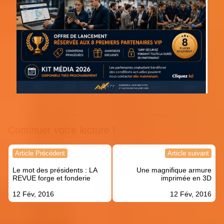
Continuer votre lecture !
Navigation
Article Précédent
Article suivant
de
Le mot des présidents : LA
Une magnifique armure
l’article
REVUE forge et fonderie
imprimée en 3D
12 Fév, 2016
12 Fév, 2016