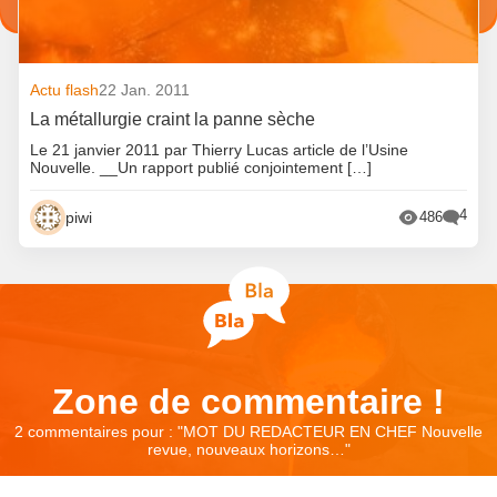
Actu flash
22 Jan. 2011
La métallurgie craint la panne sèche
Le 21 janvier 2011 par Thierry Lucas article de l’Usine
Nouvelle. __Un rapport publié conjointement […]
4
piwi
486
Zone de commentaire !
2 commentaires pour : "
MOT DU REDACTEUR EN CHEF Nouvelle
revue, nouveaux horizons…
"