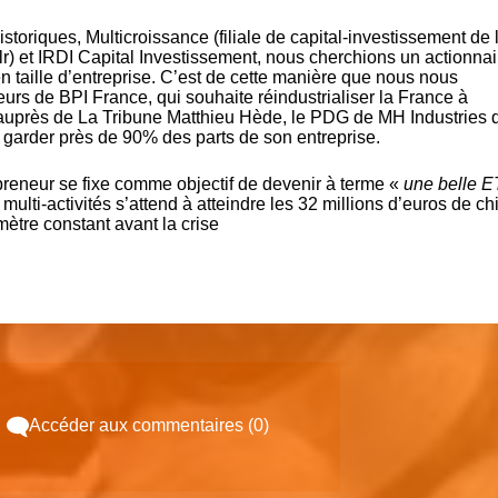
storiques, Multicroissance (filiale de capital-investissement de 
r) et IRDI Capital Investissement, nous cherchions un actionnai
en taille d’entreprise. C’est de cette manière que nous nous
rs de BPI France, qui souhaite réindustrialiser la France à
e auprès de La Tribune Matthieu Hède, le PDG de MH Industries q
à garder près de 90% des parts de son entreprise.
epreneur se fixe comme objectif de devenir à terme «
une belle E
multi-activités s’attend à atteindre les 32 millions d’euros de chi
imètre constant avant la crise
Accéder aux commentaires (0)