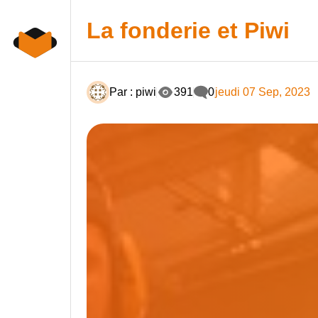
Skip
Panneau de gestion des cookies
to
La fonderie et Piwi
content
Par : piwi
391
0
jeudi 07 Sep, 2023