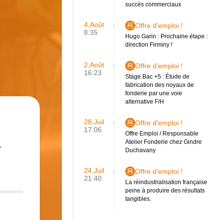
succès commerciaux
4,Août
Offre d'emploi !
8:35
Hugo Garin : Prochaine étape :
direction Firminy !
2,Août
Offre d'emploi !
16:23
Stage Bac +5 : Étude de
fabrication des noyaux de
fonderie par une voie
alternative F/H
28,Juil
Offre d'emploi !
17:06
a
Offre Emploi / Responsable
Atelier Fonderie chez Gindre
Duchavany
24,Juil
Offre d'emploi !
21:40
La réindustrialisation française
peine à produire des résultats
tangibles.