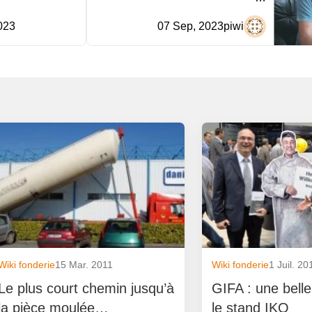
023
07 Sep, 2023
piwi
Wiki fonderie
15 Mar. 2011
Wiki fonderie
1 Juil. 20
Le plus court chemin jusqu’à
GIFA : une belle 
la pièce moulée…
le stand IKO