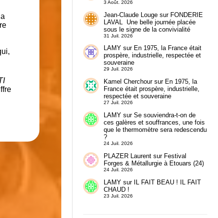
3 Août. 2026
Jean-Claude Louge
sur
FONDERIE
la
LAVAL Une belle journée placée
re
sous le signe de la convivialité
31 Juil. 2026
LAMY
sur
En 1975, la France était
ui,
prospère, industrielle, respectée et
souveraine
29 Juil. 2026
TI
Kamel Cherchour
sur
En 1975, la
ffre
France était prospère, industrielle,
respectée et souveraine
27 Juil. 2026
LAMY
sur
Se souviendra-t-on de
ces galères et souffrances, une fois
que le thermomètre sera redescendu
?
24 Juil. 2026
PLAZER Laurent
sur
Festival
Forges & Métallurgie à Etouars (24)
24 Juil. 2026
LAMY
sur
IL FAIT BEAU ! IL FAIT
CHAUD !
23 Juil. 2026