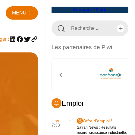
Annuaire / Carte
MENU
ger :
Les partenaires de Piwi
Emploi
Hier
Offre d'emploi !
7:33
Safran News : Résultats
record, croissance industrielle,