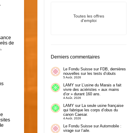
a
Toutes les offres
d'emploi
sance
près de
,
Derniers commentaires
Le Fondu Suisse
sur
FDB, dernières
nouvelles sur les tests d’obuts
5 Août. 2026
LAMY
sur
L’usine du Marais a fait
vivre des aciéristes « aux mains
d’or » durant 160 ans.
4 Août. 2026
LAMY
sur
La seule usine française
qui fabrique les corps d’obus du
de
canon Caesar.
4 Août. 2026
sites
de
Le Fondu Suisse
sur
Automobile :
virage sur l’aile.