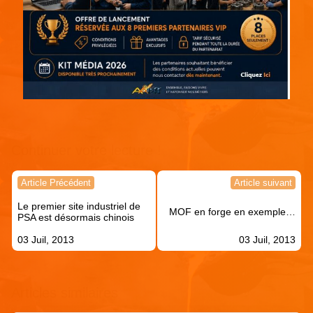
Continuer votre lecture !
Navigation
Article Précédent
Article suivant
de
Le premier site industriel de
l’article
MOF en forge en exemple…
PSA est désormais chinois
03 Juil, 2013
03 Juil, 2013
Articles similaires