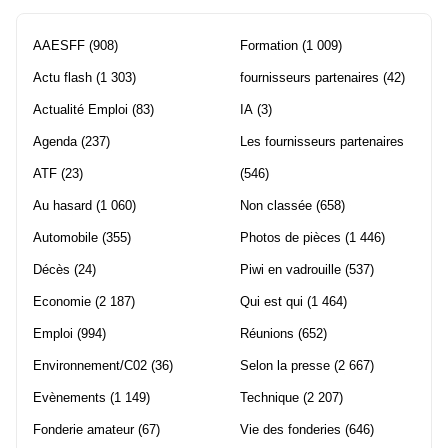
AAESFF
(908)
Formation
(1 009)
Actu flash
(1 303)
fournisseurs partenaires
(42)
Actualité Emploi
(83)
IA
(3)
Agenda
(237)
Les fournisseurs partenaires
ATF
(23)
(546)
Au hasard
(1 060)
Non classée
(658)
Automobile
(355)
Photos de pièces
(1 446)
Décès
(24)
Piwi en vadrouille
(537)
Economie
(2 187)
Qui est qui
(1 464)
Emploi
(994)
Réunions
(652)
Environnement/C02
(36)
Selon la presse
(2 667)
Evènements
(1 149)
Technique
(2 207)
Fonderie amateur
(67)
Vie des fonderies
(646)