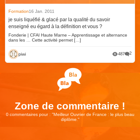
Formation
16 Jan. 2011
je suis liquéfié & glacé par la qualité du savoir
enseigné eu égard à la définition et vous ?
Fonderie | CFAI Haute Marne – Apprentissage et alternance
dans les … Cette activité permet […]
2
piwi
487
Zone de commentaire !
0 commentaires pour : "
Meilleur Ouvrier de France : le plus beau
diplôme.
"