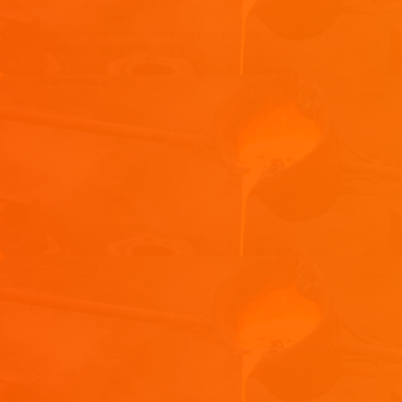
Laisser un commentaire
Votre adresse e-mail ne sera pas publiée.
Les champs
obligatoires sont indiqués avec
*
Commentaire
*
Nom
*
E-mail
*
Site web