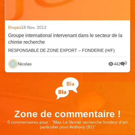
Emploi
18 Nov. 2012
Groupe international intervenant dans le secteur de la
chimie recherche
RESPONSABLE DE ZONE EXPORT – FONDERIE (H/F)
0
Nicolas
442
Zone de commentaire !
0 commentaires pour : "
Max Le Verrier recherche fondeur d’art
particulier pour Anthony (91)
"