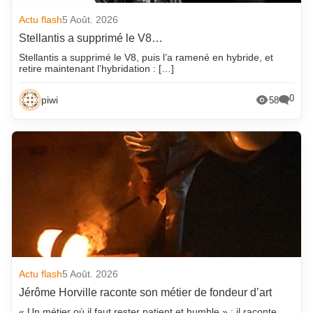
Actu flash
5 Août. 2026
Stellantis a supprimé le V8…
Stellantis a supprimé le V8, puis l’a ramené en hybride, et
retire maintenant l’hybridation : […]
0
piwi
58
Actu flash
5 Août. 2026
Jérôme Horville raconte son métier de fondeur d’art
« Un métier où il faut rester patient et humble » : il raconte