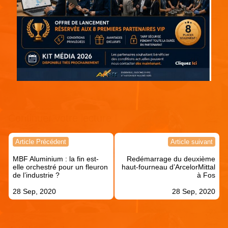
Continuer votre lecture !
Navigation
Article Précédent
Article suivant
de
MBF Aluminium : la fin est-
Redémarrage du deuxième
l’article
elle orchestré pour un fleuron
haut-fourneau d’ArcelorMittal
de l’industrie ?
à Fos
28 Sep, 2020
28 Sep, 2020