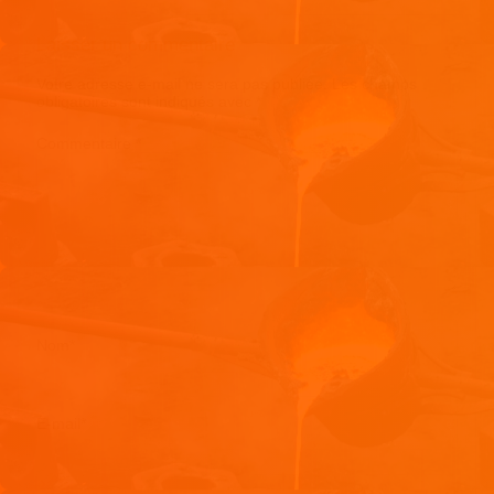
Laisser un commentaire
Votre adresse e-mail ne sera pas publiée.
Les champs
obligatoires sont indiqués avec
*
Commentaire
*
Nom
*
E-mail
*