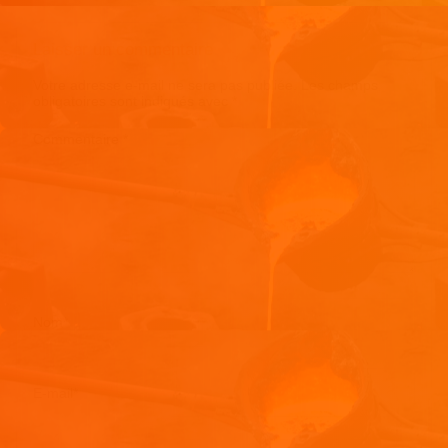
Laisser un commentaire
Votre adresse e-mail ne sera pas publiée.
Les champs
obligatoires sont indiqués avec
*
Commentaire
*
Nom
*
E-mail
*