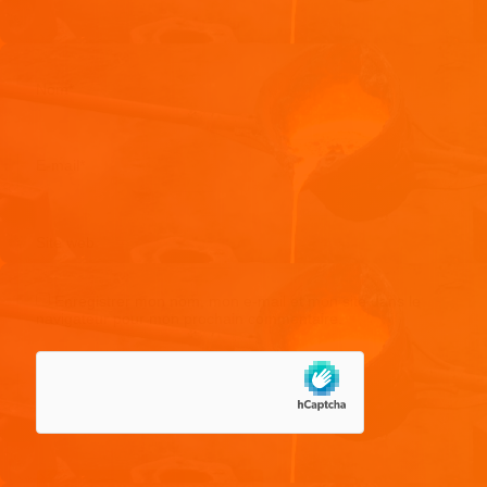
Nom
*
E-mail
*
Site web
Enregistrer mon nom, mon e-mail et mon site dans le
navigateur pour mon prochain commentaire.