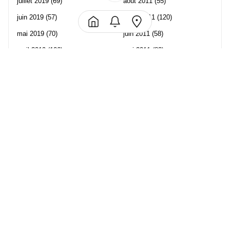
juillet 2019
(69)
août 2011
(55)
juin 2019
(57)
juillet 2011
(120)
mai 2019
(70)
juin 2011
(58)
avril 2019
(106)
mai 2011
(82)
mars 2019
(102)
avril 2011
(70)
février 2019
(95)
mars 2011
(71)
janvier 2019
(73)
février 2011
(65)
décembre 2018
(65)
janvier 2011
(82)
novembre 2018
(107)
décembre 2010
(68)
octobre 2018
(96)
Les partenaire de Piwi