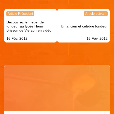
Continuer votre lecture !
Navigation
Article Précédent
Article suivant
de
Découvrez le métier de
l’article
fondeur au lycée Henri
Un ancien et célèbre fondeur
Brisson de Vierzon en vidéo
16 Fév, 2012
16 Fév, 2012
Articles similaires