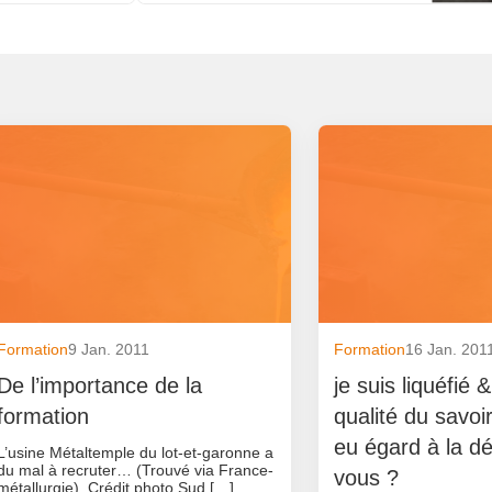
Formation
9 Jan. 2011
Formation
16 Jan. 201
De l’importance de la
je suis liquéfié 
formation
qualité du savoi
eu égard à la déf
L’usine Métaltemple du lot-et-garonne a
du mal à recruter… (Trouvé via France-
vous ?
métallurgie). Crédit photo Sud […]