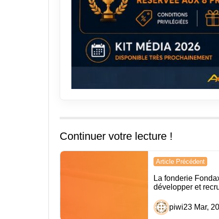
Continuer votre lecture !
Navigation
Article Précédent
de
La fonderie Fonda
développer et recru
l’article
piwi
23 Mar, 2