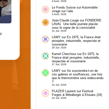
4 Août. 2026
Le Fondu Suisse
sur
Automobile :
virage sur l’aile.
3 Août. 2026
Jean-Claude Louge
sur
FONDERIE
LAVAL Une belle journée placée
sous le signe de la convivialité
31 Juil. 2026
i
LAMY
sur
En 1975, la France était
prospère, industrielle, respectée et
souveraine
29 Juil. 2026
Kamel Cherchour
sur
En 1975, la
France était prospère, industrielle,
respectée et souveraine
27 Juil. 2026
LAMY
sur
Se souviendra-t-on de
ces galères et souffrances, une fois
que le thermomètre sera redescendu
?
24 Juil. 2026
PLAZER Laurent
sur
Festival
Forges & Métallurgie à Etouars (24)
24 Juil. 2026