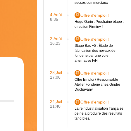
succès commerciaux
4,Août
Offre d'emploi !
8:35
Hugo Garin : Prochaine étape :
direction Firminy !
2,Août
Offre d'emploi !
16:23
Stage Bac +5 : Étude de
fabrication des noyaux de
fonderie par une voie
alternative F/H
28,Juil
Offre d'emploi !
17:06
Offre Emploi / Responsable
Atelier Fonderie chez Gindre
Duchavany
24,Juil
Offre d'emploi !
21:40
La réindustrialisation française
peine à produire des résultats
tangibles.