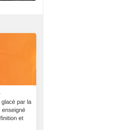
1
& glacé par la
r enseigné
inition et