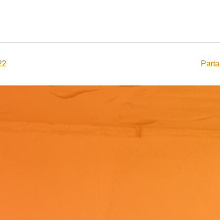
22
Parta