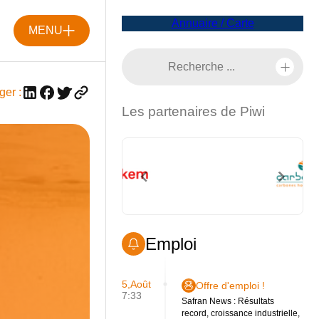
Annuaire / Carte
MENU
ger :
Les partenaires de Piwi
Emploi
5,Août
Offre d'emploi !
7:33
Safran News : Résultats
record, croissance industrielle,