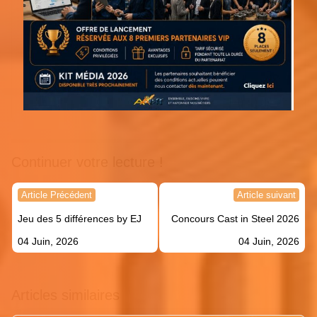
Continuer votre lecture !
Navigation
Article Précédent
Article suivant
de
Jeu des 5 différences by EJ
Concours Cast in Steel 2026
l’article
04 Juin, 2026
04 Juin, 2026
Articles similaires