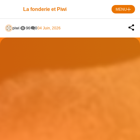
Skip
to
La fonderie et Piwi
MENU
content
piwi
96
0
04 Juin, 2026