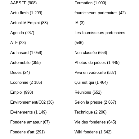
AAESFF
(908)
Formation
(1 009)
Actu flash
(1 299)
fournisseurs partenaires
(42)
Actualité Emploi
(83)
IA
(3)
Agenda
(237)
Les fournisseurs partenaires
ATF
(23)
(546)
Au hasard
(1 058)
Non classée
(658)
Automobile
(355)
Photos de pièces
(1 445)
Décès
(24)
Piwi en vadrouille
(537)
Economie
(2 186)
Qui est qui
(1 464)
Emploi
(993)
Réunions
(652)
Environnement/C02
(36)
Selon la presse
(2 667)
Evènements
(1 149)
Technique
(2 206)
Fonderie amateur
(67)
Vie des fonderies
(645)
Fonderie d'art
(291)
Wiki fonderie
(1 642)