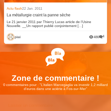
Actu flash
22 Jan. 2011
La métallurgie craint la panne sèche
Le 21 janvier 2011 par Thierry Lucas article de l’Usine
Nouvelle. __Un rapport publié conjointement […]
4
piwi
486
Zone de commentaire !
0 commentaires pour : "
L’italien Marcegaglia va investir 1,2 milliard
d’euros dans une aciérie à Fos-sur-Mer
"
Laisser un commentaire