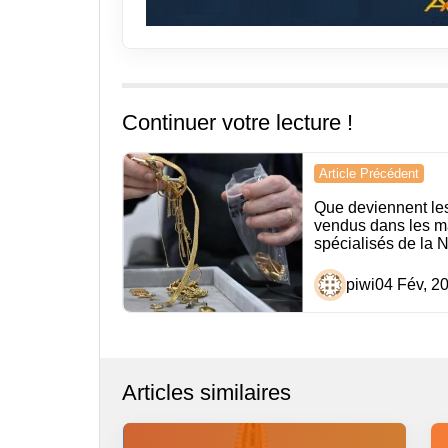
Continuer votre lecture !
Navigation
Article Précédent
de
Que deviennent les
vendus dans les m
l’article
spécialisés de la N
piwi
04 Fév, 2
Articles similaires