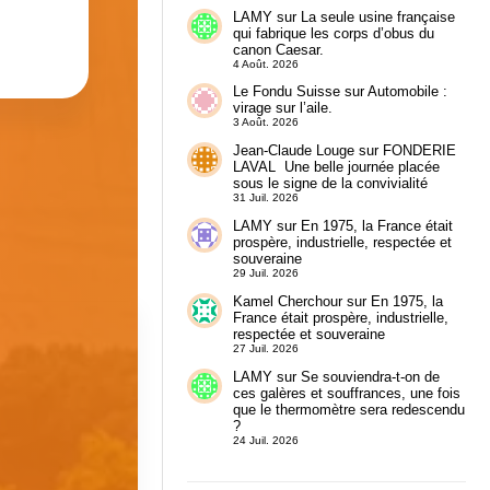
LAMY
sur
La seule usine française
qui fabrique les corps d’obus du
canon Caesar.
4 Août. 2026
Le Fondu Suisse
sur
Automobile :
virage sur l’aile.
3 Août. 2026
Jean-Claude Louge
sur
FONDERIE
LAVAL Une belle journée placée
sous le signe de la convivialité
31 Juil. 2026
LAMY
sur
En 1975, la France était
prospère, industrielle, respectée et
souveraine
29 Juil. 2026
Kamel Cherchour
sur
En 1975, la
France était prospère, industrielle,
respectée et souveraine
27 Juil. 2026
LAMY
sur
Se souviendra-t-on de
ces galères et souffrances, une fois
que le thermomètre sera redescendu
?
24 Juil. 2026