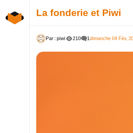
Skip
to
La fonderie et Piwi
content
Par : piwi
210
1
dimanche 04 Fév, 2