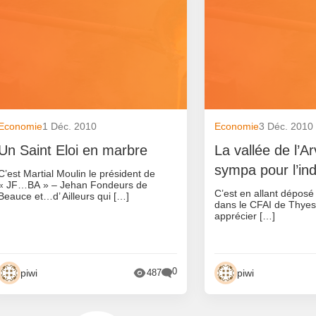
Economie
1 Déc. 2010
Economie
3 Déc. 2010
Un Saint Eloi en marbre
La vallée de l’A
sympa pour l’ind
C’est Martial Moulin le président de
« JF…BA » – Jehan Fondeurs de
C’est en allant déposé
Beauce et…d’ Ailleurs qui […]
dans le CFAI de Thyes(
apprécier […]
0
piwi
piwi
487