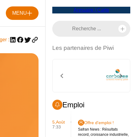
Annuaire / Carte
MENU
ger :
Les partenaires de Piwi
Emploi
5,Août
Offre d'emploi !
7:33
Safran News : Résultats
record, croissance industrielle,