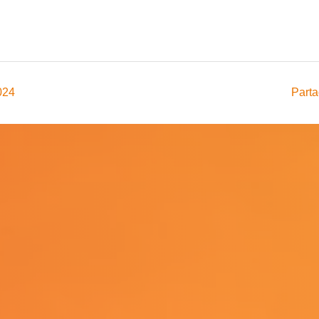
024
Parta