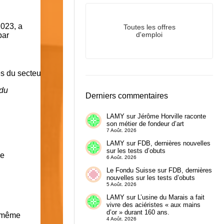
2023, a
Toutes les offres
par
d'emploi
 du
Derniers commentaires
LAMY
sur
Jérôme Horville raconte
son métier de fondeur d’art
7 Août. 2026
LAMY
sur
FDB, dernières nouvelles
sur les tests d’obuts
le
6 Août. 2026
Le Fondu Suisse
sur
FDB, dernières
nouvelles sur les tests d’obuts
5 Août. 2026
LAMY
sur
L’usine du Marais a fait
vivre des aciéristes « aux mains
d’or » durant 160 ans.
, même
4 Août. 2026