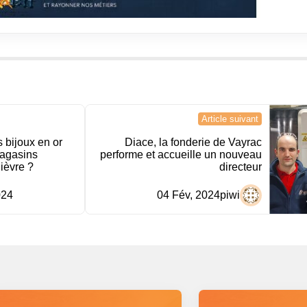
Article suivant
 bijoux en or
Diace, la fonderie de Vayrac
agasins
performe et accueille un nouveau
ièvre ?
directeur
024
04 Fév, 2024
piwi