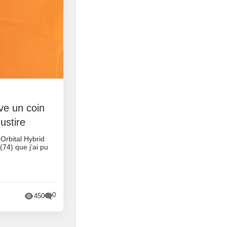
rve un coin
ustire
 Orbital Hybrid
74) que j’ai pu
0
450