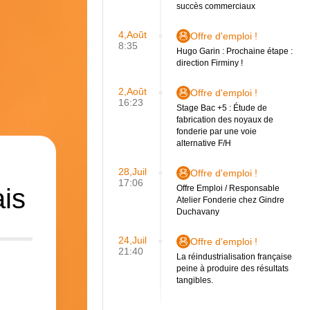
succès commerciaux
4,Août
Offre d'emploi !
8:35
Hugo Garin : Prochaine étape :
direction Firminy !
2,Août
Offre d'emploi !
16:23
Stage Bac +5 : Étude de
fabrication des noyaux de
fonderie par une voie
alternative F/H
28,Juil
Offre d'emploi !
17:06
ais
Offre Emploi / Responsable
Atelier Fonderie chez Gindre
Duchavany
24,Juil
Offre d'emploi !
21:40
La réindustrialisation française
peine à produire des résultats
tangibles.