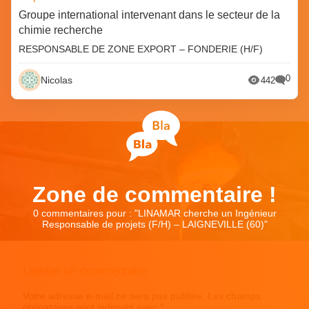
Groupe international intervenant dans le secteur de la
chimie recherche
RESPONSABLE DE ZONE EXPORT – FONDERIE (H/F)
0
Nicolas
442
Zone de commentaire !
0 commentaires pour : "
LINAMAR cherche un Ingénieur
Responsable de projets (F/H) – LAIGNEVILLE (60)
"
Laisser un commentaire
Votre adresse e-mail ne sera pas publiée.
Les champs
obligatoires sont indiqués avec
*