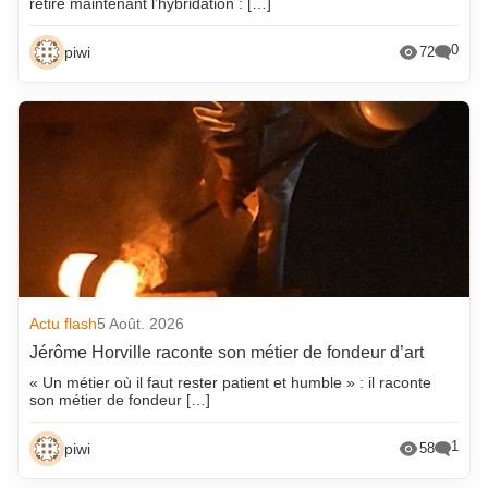
retire maintenant l’hybridation : […]
0
piwi
72
Actu flash
5 Août. 2026
Jérôme Horville raconte son métier de fondeur d’art
« Un métier où il faut rester patient et humble » : il raconte
son métier de fondeur […]
1
piwi
58