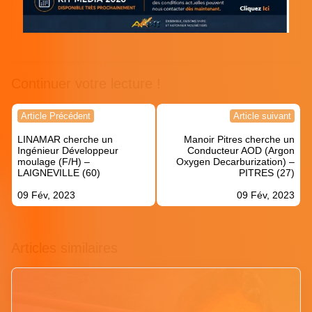
Continuer votre lecture !
Navigation
Article Précédent
Article suivant
de
LINAMAR cherche un
Manoir Pitres cherche un
l’article
Ingénieur Développeur
Conducteur AOD (Argon
moulage (F/H) –
Oxygen Decarburization) –
LAIGNEVILLE (60)
PITRES (27)
09 Fév, 2023
09 Fév, 2023
Articles similaires