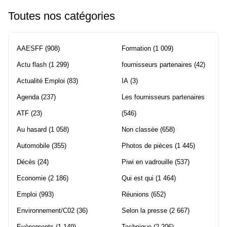
Toutes nos catégories
AAESFF
(908)
Formation
(1 009)
Actu flash
(1 299)
fournisseurs partenaires
(42)
Actualité Emploi
(83)
IA
(3)
Agenda
(237)
Les fournisseurs partenaires
ATF
(23)
(546)
Au hasard
(1 058)
Non classée
(658)
Automobile
(355)
Photos de pièces
(1 445)
Décès
(24)
Piwi en vadrouille
(537)
Economie
(2 186)
Qui est qui
(1 464)
Emploi
(993)
Réunions
(652)
Environnement/C02
(36)
Selon la presse
(2 667)
Evènements
(1 149)
Technique
(2 206)