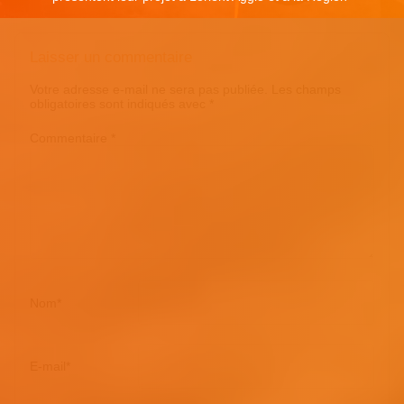
Laisser un commentaire
Votre adresse e-mail ne sera pas publiée.
Les champs
obligatoires sont indiqués avec
*
Commentaire
*
Nom
*
E-mail
*