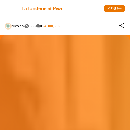
Skip
to
La fonderie et Piwi
MENU
content
Nicolas
368
0
24 Juil, 2021