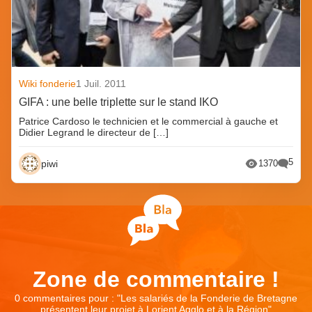
Wiki fonderie
1 Juil. 2011
GIFA : une belle triplette sur le stand IKO
Patrice Cardoso le technicien et le commercial à gauche et
Didier Legrand le directeur de […]
5
piwi
1370
Zone de commentaire !
0 commentaires pour : "
Les salariés de la Fonderie de Bretagne
présentent leur projet à Lorient Agglo et à la Région
"