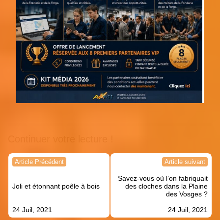
Continuer votre lecture !
Navigation
Article Précédent
Article suivant
de
Savez-vous où l’on fabriquait
l’article
Joli et étonnant poêle à bois
des cloches dans la Plaine
des Vosges ?
24 Juil, 2021
24 Juil, 2021