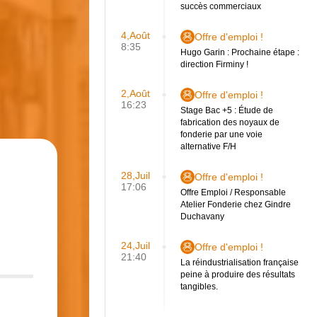
succès commerciaux
4,Août
Offre d'emploi !
8:35
Hugo Garin : Prochaine étape :
direction Firminy !
2,Août
Offre d'emploi !
16:23
Stage Bac +5 : Étude de
fabrication des noyaux de
fonderie par une voie
alternative F/H
28,Juil
Offre d'emploi !
17:06
Offre Emploi / Responsable
Atelier Fonderie chez Gindre
Duchavany
24,Juil
Offre d'emploi !
21:40
La réindustrialisation française
peine à produire des résultats
tangibles.