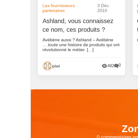
Les fournisseurs
3 Déc.
partenaires
2010
Ashland, vous connaissez
ce nom, ces produits ?
Avébène aussi ? Ashland – Avèbène
….toute une histoire de produits qui ont
révolutionné le métier. […]
0
piwi
492
Zon
0 commentaires pou