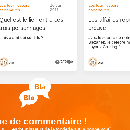
Les fournisseurs
20 Jan.
Les fournisseurs
partenaires
2011
partenaires
Quel est le lien entre ces
Les affaires rep
trois personnages
preuve
mais avant qui sont-ils ?
avec le sourire de not
Biezanek. le célèbre 
noyaux Croning […]
6
piwi
piwi
787
e de commentaire !
r : "
Les fournisseurs de la fonderie sur la bonne voie
"