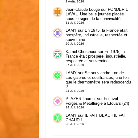
3 Août. 2026
Jean-Claude Louge
sur
FONDERIE
LAVAL Une belle journée placée
sous le signe de la convivialité
31 Juil. 2026
LAMY
sur
En 1975, la France était
prospère, industrielle, respectée et
souveraine
29 Juil. 2026
Kamel Cherchour
sur
En 1975, la
France était prospère, industrielle,
respectée et souveraine
27 Juil. 2026
LAMY
sur
Se souviendra-t-on de
ces galères et souffrances, une fois
que le thermomètre sera redescendu
?
24 Juil. 2026
PLAZER Laurent
sur
Festival
Forges & Métallurgie à Etouars (24)
24 Juil. 2026
LAMY
sur
IL FAIT BEAU ! IL FAIT
CHAUD !
23 Juil. 2026