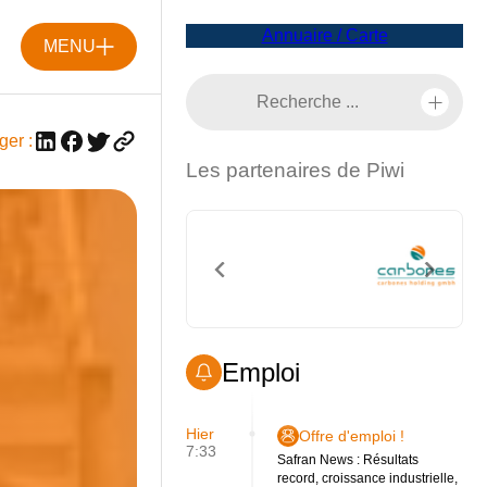
Annuaire / Carte
MENU
ger :
Les partenaires de Piwi
Emploi
Hier
Offre d'emploi !
7:33
Safran News : Résultats
record, croissance industrielle,