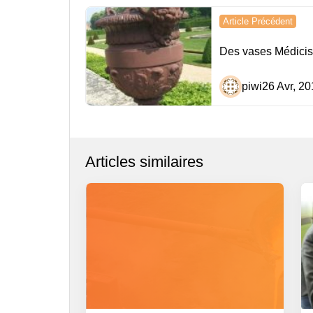
Navigation
Article Précédent
de
Des vases Médicis
l’article
piwi
26 Avr, 20
Articles similaires