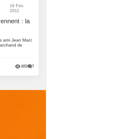
16 Fév.
2011
rennent : la
re ami Jean Marc
marchand de
1
485