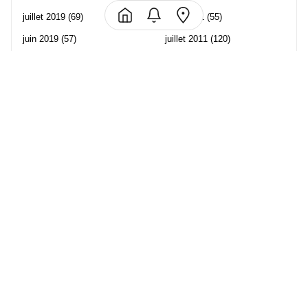
juillet 2019
(69)
août 2011
(55)
juin 2019
(57)
juillet 2011
(120)
mai 2019
(70)
juin 2011
(58)
avril 2019
(106)
mai 2011
(82)
mars 2019
(102)
avril 2011
(70)
février 2019
(95)
mars 2011
(71)
janvier 2019
(73)
février 2011
(65)
décembre 2018
(65)
janvier 2011
(82)
novembre 2018
(107)
décembre 2010
(68)
octobre 2018
(96)
Les partenaire de Piwi