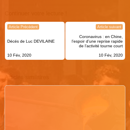
Continuer votre lecture !
Navigation
Article Précédent
Article suivant
de
Coronavirus : en Chine,
l’article
Décés de Luc DEVILAINE
l’espoir d’une reprise rapide
de l’activité tourne court
10 Fév, 2020
10 Fév, 2020
Articles similaires