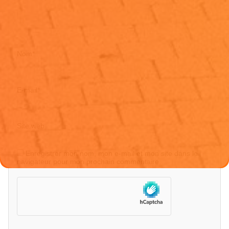
Nom
*
E-mail
*
Site web
Enregistrer mon nom, mon e-mail et mon site dans le
navigateur pour mon prochain commentaire.