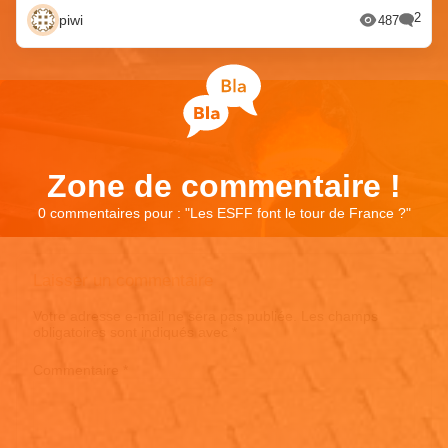
2
piwi
487
Zone de commentaire !
0 commentaires pour : "
Les ESFF font le tour de France ?
"
Laisser un commentaire
Votre adresse e-mail ne sera pas publiée.
Les champs
obligatoires sont indiqués avec
*
Commentaire
*