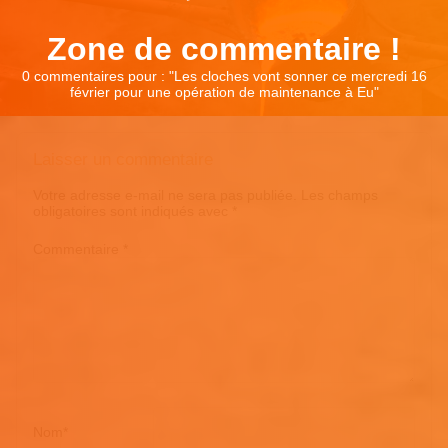
Zone de commentaire !
0 commentaires pour : "
Les cloches vont sonner ce mercredi 16
février pour une opération de maintenance à Eu
"
Laisser un commentaire
Votre adresse e-mail ne sera pas publiée.
Les champs
obligatoires sont indiqués avec
*
Commentaire
*
Nom
*