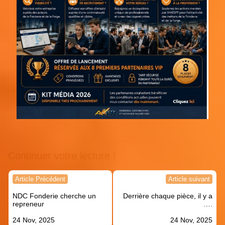
Continuer votre lecture !
Navigation
Article Précédent
Article suivant
de
NDC Fonderie cherche un
Derrière chaque pièce, il y a
l’article
repreneur
….
24 Nov, 2025
24 Nov, 2025