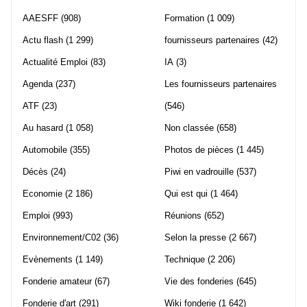
AAESFF
(908)
Formation
(1 009)
Actu flash
(1 299)
fournisseurs partenaires
(42)
Actualité Emploi
(83)
IA
(3)
Agenda
(237)
Les fournisseurs partenaires
ATF
(23)
(546)
Au hasard
(1 058)
Non classée
(658)
Automobile
(355)
Photos de pièces
(1 445)
Décès
(24)
Piwi en vadrouille
(537)
Economie
(2 186)
Qui est qui
(1 464)
Emploi
(993)
Réunions
(652)
Environnement/C02
(36)
Selon la presse
(2 667)
Evènements
(1 149)
Technique
(2 206)
Fonderie amateur
(67)
Vie des fonderies
(645)
Fonderie d'art
(291)
Wiki fonderie
(1 642)