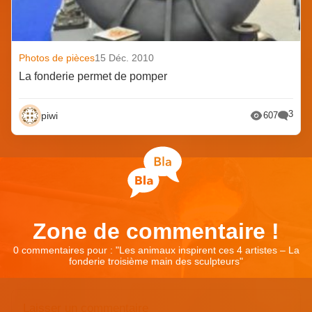
Photos de pièces
15 Déc. 2010
La fonderie permet de pomper
3
piwi
607
Zone de commentaire !
0 commentaires pour : "
Les animaux inspirent ces 4 artistes – La
fonderie troisième main des sculpteurs
"
Laisser un commentaire