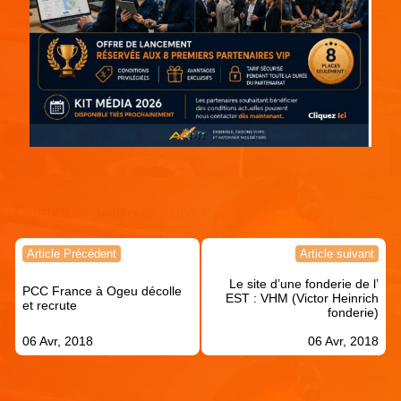
Continuer votre lecture !
Navigation
Article Précédent
Article suivant
de
Le site d’une fonderie de l’
l’article
PCC France à Ogeu décolle
EST : VHM (Victor Heinrich
et recrute
fonderie)
06 Avr, 2018
06 Avr, 2018