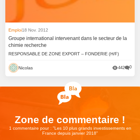
Emploi
18 Nov. 2012
Groupe international intervenant dans le secteur de la
chimie recherche
RESPONSABLE DE ZONE EXPORT – FONDERIE (H/F)
0
Nicolas
442
Zone de commentaire !
1 commentaire pour : "
Les 10 plus grands investissements en
France depuis janvier 2018
"