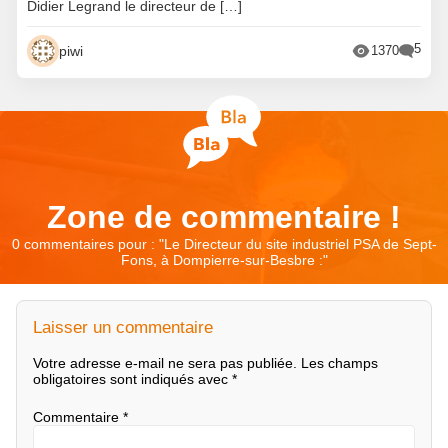
Didier Legrand le directeur de […]
5
piwi
1370
Zone de commentaire !
0 commentaires pour : "
Le Directeur du site industriel PSA de Sept-
Fons, à Dompierre-sur-Besbre :
"
Laisser un commentaire
Votre adresse e-mail ne sera pas publiée.
Les champs
obligatoires sont indiqués avec
*
Commentaire
*