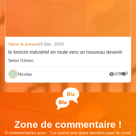
Selon la presse
15 Déc. 2010
le bronze industriel en route vers un nouveau devenir
Selon l’Union
0
Nicolas
678
Zone de commentaire !
0 commentaires pour : "
Le cuivre une autre barrière pour le covid