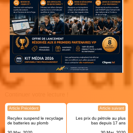
Continuer votre lecture !
Navigation
Article Précédent
Article suivant
de
Recylex suspend le recyclage
Les prix du pétrole au plus
l’article
de batteries au plomb
bas depuis 17 ans
30 Mar, 2020
30 Mar, 2020