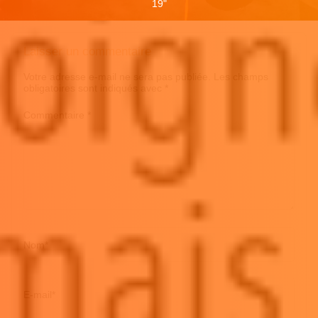
19
"
Laisser un commentaire
Votre adresse e-mail ne sera pas publiée.
Les champs
obligatoires sont indiqués avec
*
Commentaire
*
Nom
*
E-mail
*