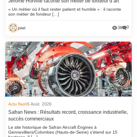
Jérôme Horville raconte son métier de fondeur d’art
« Un métier où il faut rester patient et humble » : il raconte
son métier de fondeur […]
0
piwi
38
Actu flash
5 Août. 2026
Safran News : Résultats record, croissance industrielle,
succès commerciaux
Le site historique de Safran Aircraft Engines à
Gennevilliers/Colombes (Hauts-de-Seine) s’étend sur 15
hectares. Il […]