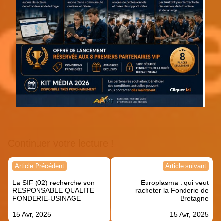
Continuer votre lecture !
Navigation
Article Précédent
Article suivant
de
La SIF (02) recherche son
Europlasma : qui veut
l’article
RESPONSABLE QUALITE
racheter la Fonderie de
FONDERIE-USINAGE
Bretagne
15 Avr, 2025
15 Avr, 2025