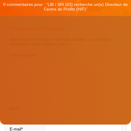
0 commentaires pour : "
LBI / SRI (03) recherche un(e) Directeur de
Centre de Profits (H/F)
"
Laisser un commentaire
Votre adresse e-mail ne sera pas publiée.
Les champs
obligatoires sont indiqués avec
*
Commentaire
*
Nom
*
E-mail
*