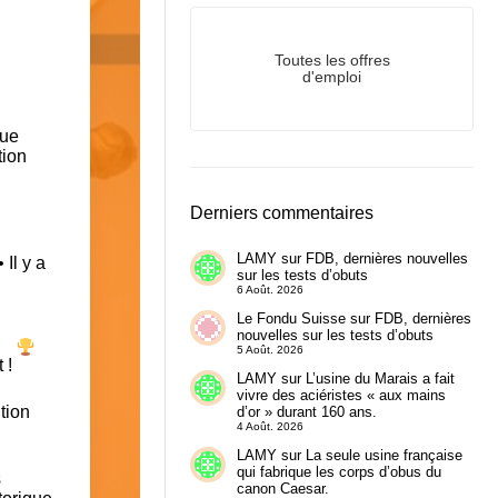
Toutes les offres
d'emploi
que
tion
Derniers commentaires
LAMY
sur
FDB, dernières nouvelles
 •
Il y a
sur les tests d’obuts
6 Août. 2026
Le Fondu Suisse
sur
FDB, dernières
nouvelles sur les tests d’obuts
5 Août. 2026
t !
LAMY
sur
L’usine du Marais a fait
vivre des aciéristes « aux mains
tion
d’or » durant 160 ans.
4 Août. 2026
LAMY
sur
La seule usine française
qui fabrique les corps d’obus du
s
canon Caesar.