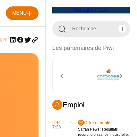
Annuaire / Carte
MENU
ger :
Les partenaires de Piwi
Emploi
Hier
Offre d'emploi !
7:33
Safran News : Résultats
record, croissance industrielle,