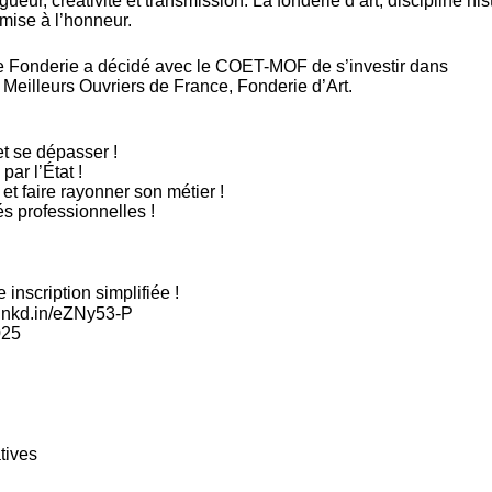
rigueur, créativité et transmission. La fonderie d’art, discipline hi
mise à l’honneur.
e Fonderie
a décidé avec le
COET-MOF
de s’investir dans
Meilleurs Ouvriers de France, Fonderie d’Art.
t se dépasser !
par l’État !
s et faire rayonner son métier !
s professionnelles !
nscription simplifiée !
//lnkd.in/eZNy53-P
025
tives