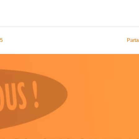
25
Parta