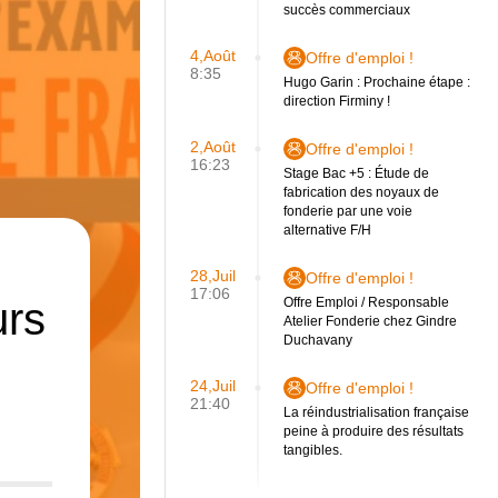
succès commerciaux
4,Août
Offre d'emploi !
8:35
Hugo Garin : Prochaine étape :
direction Firminy !
2,Août
Offre d'emploi !
16:23
Stage Bac +5 : Étude de
fabrication des noyaux de
fonderie par une voie
alternative F/H
28,Juil
Offre d'emploi !
17:06
urs
Offre Emploi / Responsable
Atelier Fonderie chez Gindre
Duchavany
24,Juil
Offre d'emploi !
21:40
La réindustrialisation française
peine à produire des résultats
tangibles.