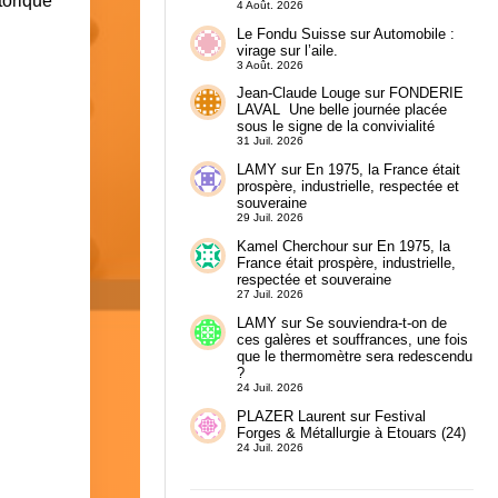
storique
4 Août. 2026
Le Fondu Suisse
sur
Automobile :
virage sur l’aile.
3 Août. 2026
Jean-Claude Louge
sur
FONDERIE
LAVAL Une belle journée placée
sous le signe de la convivialité
31 Juil. 2026
LAMY
sur
En 1975, la France était
prospère, industrielle, respectée et
souveraine
29 Juil. 2026
Kamel Cherchour
sur
En 1975, la
France était prospère, industrielle,
respectée et souveraine
27 Juil. 2026
LAMY
sur
Se souviendra-t-on de
ces galères et souffrances, une fois
que le thermomètre sera redescendu
?
24 Juil. 2026
PLAZER Laurent
sur
Festival
Forges & Métallurgie à Etouars (24)
24 Juil. 2026